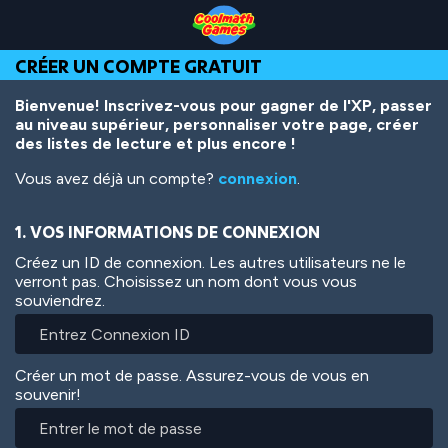
Skip
Skip
Skip
Skip
Aller
to
to
to
to
au
Top
Navigation
Main
Footer
contenu
CRÉER UN COMPTE GRATUIT
of
Content
principal
Page
Bienvenue! Inscrivez-vous pour gagner de l'XP, passer
au niveau supérieur, personnaliser votre page, créer
des listes de lecture et plus encore !
Vous avez déjà un compte?
connexion
.
1. VOS INFORMATIONS DE CONNEXION
Créez un ID de connexion. Les autres utilisateurs ne le
verront pas. Choisissez un nom dont vous vous
souviendrez.
Créer un mot de passe. Assurez-vous de vous en
souvenir!
Entrer
le