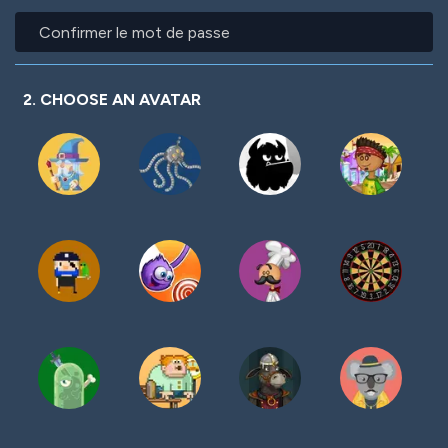
mot
Confirmer
de
le
passe
mot
de
passe
2. CHOOSE AN AVATAR