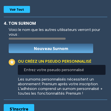
Voir Tout
4. TON SURNOM
Voici le nom que les autres utilisateurs verront pour
vous :
Woof
Jungle Cats
OU CRÉEZ UN PSEUDO PERSONNALISÉ
Entrez
votre
Colorful
Pow! Bang!
pseudo
Les surnoms personnalisés nécessitent un
personnalisé
abonnement Premium après votre inscription.
L'adhésion comprend un surnom personnalisé +
toutes les fonctionnalités Premium !
Robotic
International