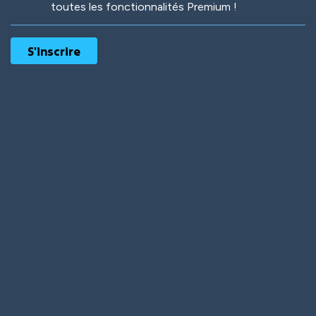
toutes les fonctionnalités Premium !
Robotic
International
Deep Water
On the Beach
Mushroom Planet
Time Warp