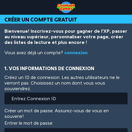
Skip
Skip
Skip
Skip
Aller
to
to
to
to
au
Top
Navigation
Main
Footer
contenu
CRÉER UN COMPTE GRATUIT
of
Content
principal
Page
Bienvenue! Inscrivez-vous pour gagner de l'XP, passer
au niveau supérieur, personnaliser votre page, créer
des listes de lecture et plus encore !
Vous avez déjà un compte?
connexion
.
1. VOS INFORMATIONS DE CONNEXION
Créez un ID de connexion. Les autres utilisateurs ne le
verront pas. Choisissez un nom dont vous vous
souviendrez.
Créer un mot de passe. Assurez-vous de vous en
souvenir!
Entrer le mot de passe