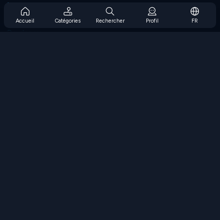
Prise en charge de l'abonnement
Blog
Accueil
Catégories
Rechercher
Profil
FR
Developers
NOUS CONTACTER
Accessibility
PARCOURIR LES JEUX
Jeux de stratégie
Jeux d'adresse
Jeux de nombres
Jeux de logique
Jeux de mémoire
Jeux classiques
Jeux scientifiques
Jeux de géographie
Téléchargez nos applications
COOLMATH.COM