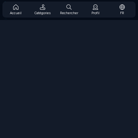
Prise en charge de l'abonnement
Blog
Accueil
Catégories
Rechercher
Profil
FR
Developers
NOUS CONTACTER
Accessibility
PARCOURIR LES JEUX
Jeux de stratégie
Jeux d'adresse
Jeux de nombres
Jeux de logique
Jeux de mémoire
Jeux classiques
Jeux scientifiques
Jeux de géographie
Téléchargez nos applications
COOLMATH.COM