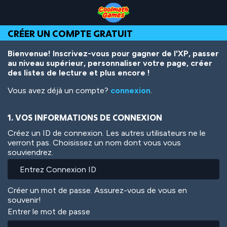
Skip
Skip
Skip
Skip
Aller
to
to
to
to
au
Top
Navigation
Main
Footer
contenu
CRÉER UN COMPTE GRATUIT
of
Content
principal
Page
Bienvenue! Inscrivez-vous pour gagner de l'XP, passer
au niveau supérieur, personnaliser votre page, créer
des listes de lecture et plus encore !
Vous avez déjà un compte?
connexion
.
1. VOS INFORMATIONS DE CONNEXION
Créez un ID de connexion. Les autres utilisateurs ne le
verront pas. Choisissez un nom dont vous vous
souviendrez.
Créer un mot de passe. Assurez-vous de vous en
souvenir!
Entrer le mot de passe