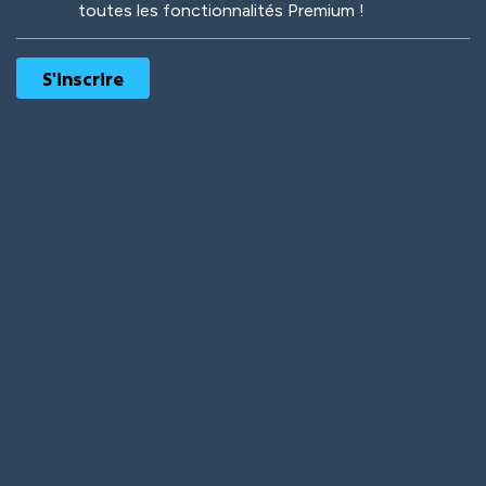
toutes les fonctionnalités Premium !
Robotic
International
Deep Water
On the Beach
Mushroom Planet
Time Warp