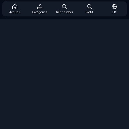
Prise en charge de l'abonnement
Blog
Accueil
Catégories
Rechercher
Profil
FR
Developers
NOUS CONTACTER
Accessibility
PARCOURIR LES JEUX
Jeux de stratégie
Jeux d'adresse
Jeux de nombres
Jeux de logique
Jeux de mémoire
Jeux classiques
Jeux scientifiques
Jeux de géographie
Téléchargez nos applications
COOLMATH.COM