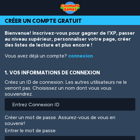
Skip
Skip
Skip
Skip
Aller
to
to
to
to
au
Top
Navigation
Main
Footer
contenu
CRÉER UN COMPTE GRATUIT
of
Content
principal
Page
Bienvenue! Inscrivez-vous pour gagner de l'XP, passer
au niveau supérieur, personnaliser votre page, créer
des listes de lecture et plus encore !
Vous avez déjà un compte?
connexion
.
1. VOS INFORMATIONS DE CONNEXION
Créez un ID de connexion. Les autres utilisateurs ne le
verront pas. Choisissez un nom dont vous vous
souviendrez.
Créer un mot de passe. Assurez-vous de vous en
souvenir!
Entrer le mot de passe