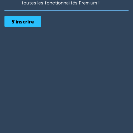
toutes les fonctionnalités Premium !
Robotic
International
Deep Water
On the Beach
Mushroom Planet
Time Warp