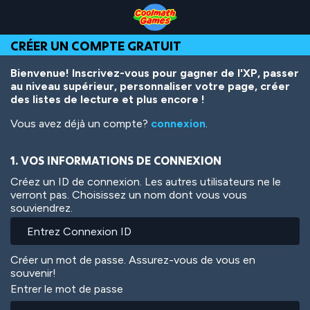
Skip
Skip
Skip
Skip
Aller
to
to
to
to
au
Top
Navigation
Main
Footer
contenu
CRÉER UN COMPTE GRATUIT
of
Content
principal
Page
Bienvenue! Inscrivez-vous pour gagner de l'XP, passer
au niveau supérieur, personnaliser votre page, créer
des listes de lecture et plus encore !
Vous avez déjà un compte?
connexion
.
1. VOS INFORMATIONS DE CONNEXION
Créez un ID de connexion. Les autres utilisateurs ne le
verront pas. Choisissez un nom dont vous vous
souviendrez.
Créer un mot de passe. Assurez-vous de vous en
souvenir!
Entrer le mot de passe