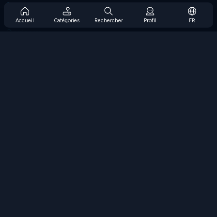
Prise en charge de l'abonnement
Blog
Accueil
Catégories
Rechercher
Profil
FR
Developers
NOUS CONTACTER
Accessibility
PARCOURIR LES JEUX
Jeux de stratégie
Jeux d'adresse
Jeux de nombres
Jeux de logique
Jeux de mémoire
Jeux classiques
Jeux scientifiques
Jeux de géographie
Téléchargez nos applications
COOLMATH.COM