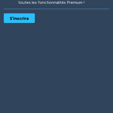
toutes les fonctionnalités Premium !
Robotic
International
Deep Water
On the Beach
Mushroom Planet
Time Warp