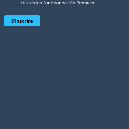
toutes les fonctionnalités Premium !
Robotic
International
Deep Water
On the Beach
Mushroom Planet
Time Warp