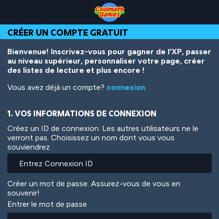
Skip
Skip
Skip
Skip
Aller
to
to
to
to
au
Top
Navigation
Main
Footer
contenu
CRÉER UN COMPTE GRATUIT
of
Content
principal
Page
Bienvenue! Inscrivez-vous pour gagner de l'XP, passer
au niveau supérieur, personnaliser votre page, créer
des listes de lecture et plus encore !
Vous avez déjà un compte?
connexion
.
1. VOS INFORMATIONS DE CONNEXION
Créez un ID de connexion. Les autres utilisateurs ne le
verront pas. Choisissez un nom dont vous vous
souviendrez.
Créer un mot de passe. Assurez-vous de vous en
souvenir!
Entrer le mot de passe