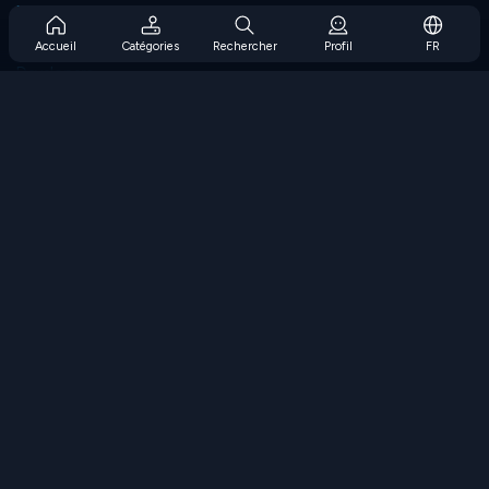
Prise en charge de l'abonnement
Blog
Accueil
Catégories
Rechercher
Profil
FR
Developers
NOUS CONTACTER
Accessibility
PARCOURIR LES JEUX
Jeux de stratégie
Jeux d'adresse
Jeux de nombres
Jeux de logique
Jeux de mémoire
Jeux classiques
Jeux scientifiques
Jeux de géographie
Téléchargez nos applications
COOLMATH.COM