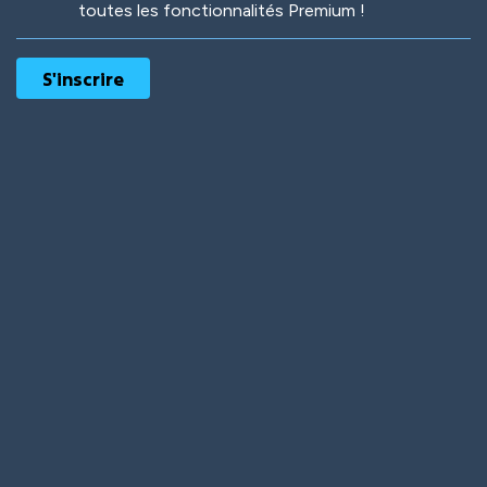
toutes les fonctionnalités Premium !
Robotic
International
Deep Water
On the Beach
Mushroom Planet
Time Warp