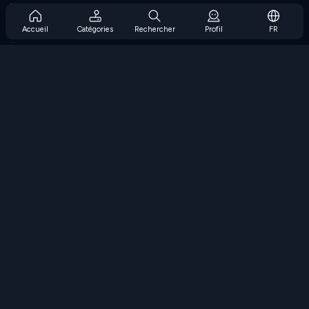
Prise en charge de l'abonnement
Blog
Accueil
Catégories
Rechercher
Profil
FR
Developers
NOUS CONTACTER
Accessibility
PARCOURIR LES JEUX
Jeux de stratégie
Jeux d'adresse
Jeux de nombres
Jeux de logique
Jeux de mémoire
Jeux classiques
Jeux scientifiques
Jeux de géographie
Téléchargez nos applications
COOLMATH.COM