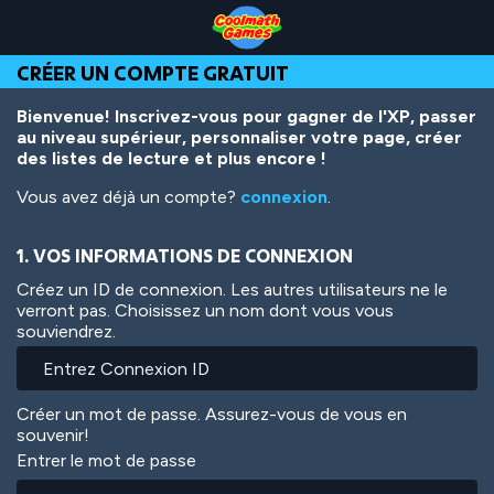
Skip
Skip
Skip
Skip
Aller
to
to
to
to
au
Top
Navigation
Main
Footer
contenu
CRÉER UN COMPTE GRATUIT
of
Content
principal
Page
Bienvenue! Inscrivez-vous pour gagner de l'XP, passer
au niveau supérieur, personnaliser votre page, créer
des listes de lecture et plus encore !
Vous avez déjà un compte?
connexion
.
1. VOS INFORMATIONS DE CONNEXION
Créez un ID de connexion. Les autres utilisateurs ne le
verront pas. Choisissez un nom dont vous vous
souviendrez.
Créer un mot de passe. Assurez-vous de vous en
souvenir!
Entrer le mot de passe