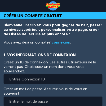
Skip
Skip
Skip
Skip
Aller
to
to
to
to
au
Top
Navigation
Main
Footer
contenu
CRÉER UN COMPTE GRATUIT
of
Content
principal
Page
Bienvenue! Inscrivez-vous pour gagner de l'XP, passer
au niveau supérieur, personnaliser votre page, créer
des listes de lecture et plus encore !
Vous avez déjà un compte?
connexion
.
1. VOS INFORMATIONS DE CONNEXION
Créez un ID de connexion. Les autres utilisateurs ne le
verront pas. Choisissez un nom dont vous vous
souviendrez.
Créer un mot de passe. Assurez-vous de vous en
souvenir!
Entrer
le