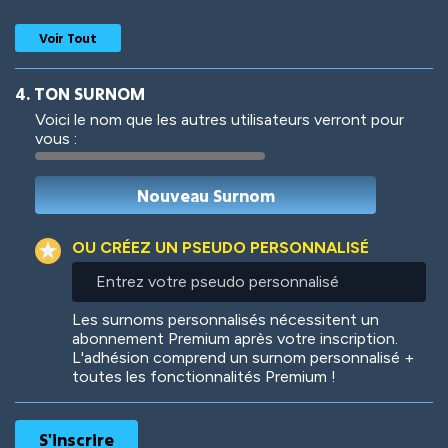
Voir Tout
4. TON SURNOM
Voici le nom que les autres utilisateurs verront pour
vous :
Woof
Jungle Cats
OU CRÉEZ UN PSEUDO PERSONNALISÉ
Entrez
votre
Colorful
Pow! Bang!
pseudo
Les surnoms personnalisés nécessitent un
personnalisé
abonnement Premium après votre inscription.
L'adhésion comprend un surnom personnalisé +
toutes les fonctionnalités Premium !
Robotic
International