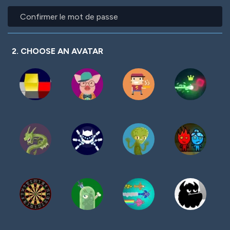
mot
Confirmer
de
le
passe
mot
de
passe
2. CHOOSE AN AVATAR