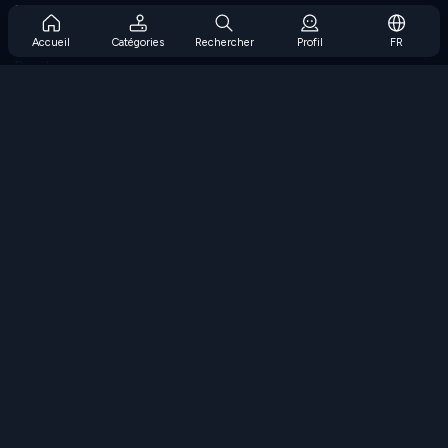
Prise en charge de l'abonnement
Blog
Accueil
Catégories
Rechercher
Profil
FR
Developers
NOUS CONTACTER
Accessibility
PARCOURIR LES JEUX
Jeux de stratégie
Jeux d'adresse
Jeux de nombres
Jeux de logique
Jeux de mémoire
Jeux classiques
Jeux scientifiques
Jeux de géographie
Téléchargez nos applications
COOLMATH.COM