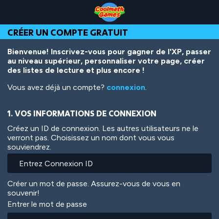
Skip
Skip
Skip
Skip
Aller
to
to
to
to
au
Top
Navigation
Main
Footer
contenu
CRÉER UN COMPTE GRATUIT
of
Content
principal
Page
Bienvenue! Inscrivez-vous pour gagner de l'XP, passer
au niveau supérieur, personnaliser votre page, créer
des listes de lecture et plus encore !
Vous avez déjà un compte?
connexion
.
1. VOS INFORMATIONS DE CONNEXION
Créez un ID de connexion. Les autres utilisateurs ne le
verront pas. Choisissez un nom dont vous vous
souviendrez.
Créer un mot de passe. Assurez-vous de vous en
souvenir!
Entrer le mot de passe