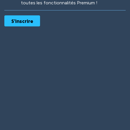
toutes les fonctionnalités Premium !
Robotic
International
Deep Water
On the Beach
Mushroom Planet
Time Warp