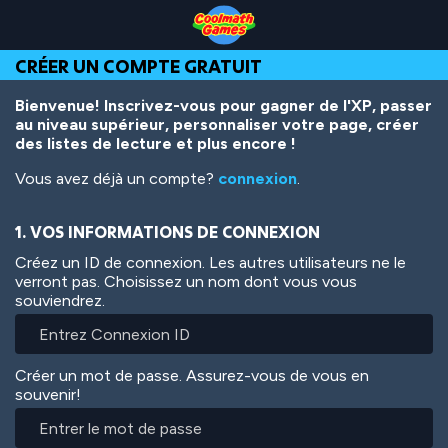
Skip
Skip
Skip
Skip
Aller
to
to
to
to
au
Top
Navigation
Main
Footer
contenu
CRÉER UN COMPTE GRATUIT
of
Content
principal
Page
Bienvenue! Inscrivez-vous pour gagner de l'XP, passer
au niveau supérieur, personnaliser votre page, créer
des listes de lecture et plus encore !
Vous avez déjà un compte?
connexion
.
1. VOS INFORMATIONS DE CONNEXION
Créez un ID de connexion. Les autres utilisateurs ne le
verront pas. Choisissez un nom dont vous vous
souviendrez.
Créer un mot de passe. Assurez-vous de vous en
souvenir!
Entrer
le