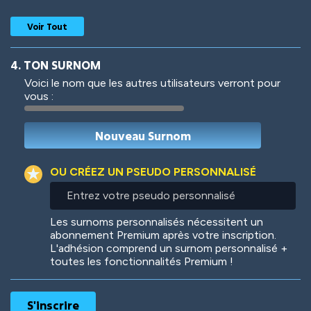
Voir Tout
4. TON SURNOM
Voici le nom que les autres utilisateurs verront pour
vous :
Woof
Jungle Cats
OU CRÉEZ UN PSEUDO PERSONNALISÉ
Entrez
votre
Colorful
Pow! Bang!
pseudo
Les surnoms personnalisés nécessitent un
personnalisé
abonnement Premium après votre inscription.
L'adhésion comprend un surnom personnalisé +
toutes les fonctionnalités Premium !
Robotic
International