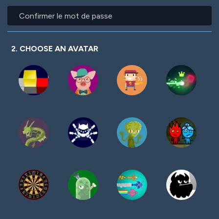
mot
Confirmer
de
le
passe
mot
de
passe
2. CHOOSE AN AVATAR