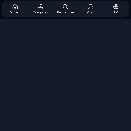
Prise en charge de l'abonnement
Blog
Accueil
Catégories
Rechercher
Profil
FR
Developers
NOUS CONTACTER
Accessibility
PARCOURIR LES JEUX
Jeux de stratégie
Jeux d'adresse
Jeux de nombres
Jeux de logique
Jeux de mémoire
Jeux classiques
Jeux scientifiques
Jeux de géographie
Téléchargez nos applications
COOLMATH.COM