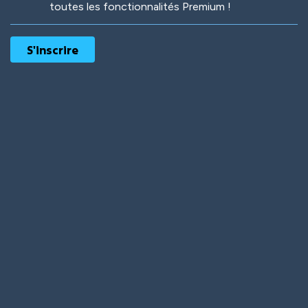
toutes les fonctionnalités Premium !
Robotic
International
Deep Water
On the Beach
Mushroom Planet
Time Warp