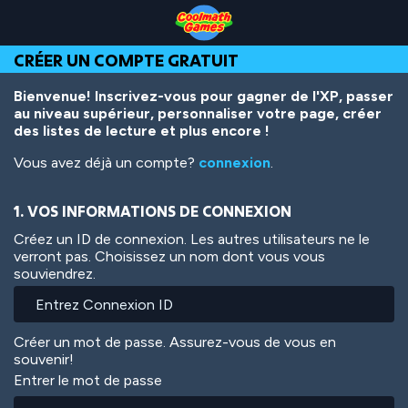
Skip
Skip
Skip
Skip
Aller
to
to
to
to
au
Top
Navigation
Main
Footer
contenu
CRÉER UN COMPTE GRATUIT
of
Content
principal
Page
Bienvenue! Inscrivez-vous pour gagner de l'XP, passer
au niveau supérieur, personnaliser votre page, créer
des listes de lecture et plus encore !
Vous avez déjà un compte?
connexion
.
1. VOS INFORMATIONS DE CONNEXION
Créez un ID de connexion. Les autres utilisateurs ne le
verront pas. Choisissez un nom dont vous vous
souviendrez.
Créer un mot de passe. Assurez-vous de vous en
souvenir!
Entrer le mot de passe