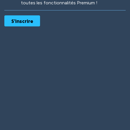
toutes les fonctionnalités Premium !
Robotic
International
Deep Water
On the Beach
Mushroom Planet
Time Warp