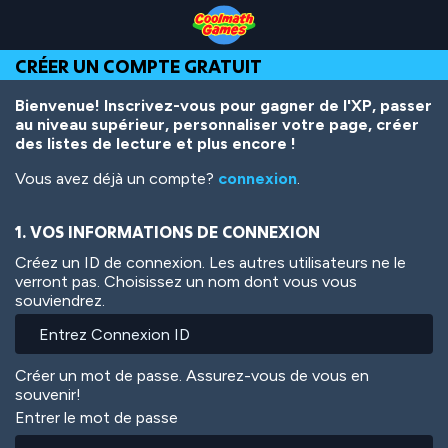
Skip
Skip
Skip
Skip
Aller
to
to
to
to
au
Top
Navigation
Main
Footer
contenu
CRÉER UN COMPTE GRATUIT
of
Content
principal
Page
Bienvenue! Inscrivez-vous pour gagner de l'XP, passer
au niveau supérieur, personnaliser votre page, créer
des listes de lecture et plus encore !
Vous avez déjà un compte?
connexion
.
1. VOS INFORMATIONS DE CONNEXION
Créez un ID de connexion. Les autres utilisateurs ne le
verront pas. Choisissez un nom dont vous vous
souviendrez.
Créer un mot de passe. Assurez-vous de vous en
souvenir!
Entrer le mot de passe