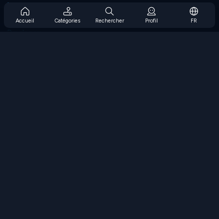
Prise en charge de l'abonnement
Blog
Accueil
Catégories
Rechercher
Profil
FR
Developers
NOUS CONTACTER
Accessibility
PARCOURIR LES JEUX
Jeux de stratégie
Jeux d'adresse
Jeux de nombres
Jeux de logique
Jeux de mémoire
Jeux classiques
Jeux scientifiques
Jeux de géographie
Téléchargez nos applications
COOLMATH.COM