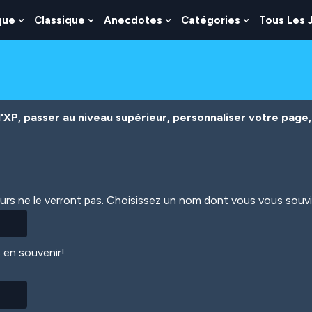
que
Classique
Anecdotes
Catégories
Tous Les 
Show
Show
Show
Show
nu
Submenu
Submenu
Submenu
Submenu
For
For
For
For
es
Logique
Classique
Anecdotes
Catégories
XP, passer au niveau supérieur, personnaliser votre page, 
eurs ne le verront pas. Choisissez un nom dont vous vous souv
 en souvenir!