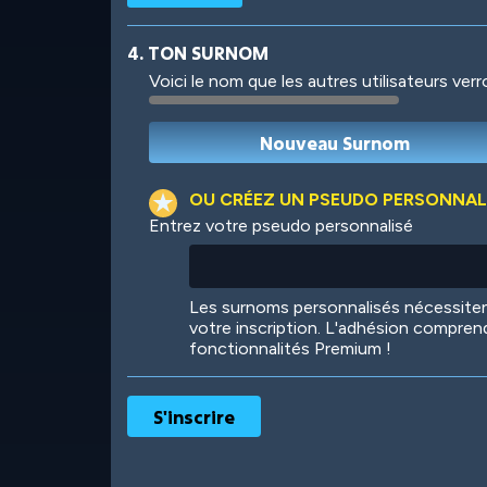
4. TON SURNOM
Voici le nom que les autres utilisateurs ver
Robotic
International
OU CRÉEZ UN PSEUDO PERSONNAL
Entrez votre pseudo personnalisé
Big City
Starlight
Les surnoms personnalisés nécessit
votre inscription. L'adhésion compren
fonctionnalités Premium !
Ooh! Aah!
Night Game