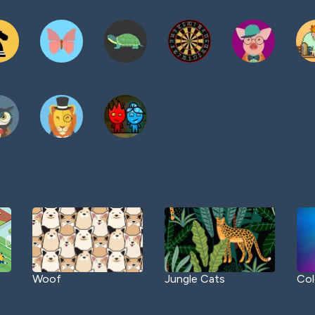
Woof
Jungle Cats
Col