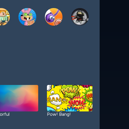
orful
Pow! Bang!