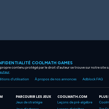
NFIDENTIALITÉ COOLMATH GAMES
propre contenu protégé par le droit d'auteur se trouve sur notre site sa
'auteur
.
tions d'utilisation
À propos de nos annonces
Adblock FAQ
OM
PARCOURIR LES JEUX
COOLMATH.COM
PLUS
Jeux de stratégie
Leçons de pré-algèbre
Coolm