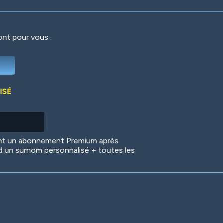
ront pour vous :
Deep Water
On the Beach
Mus
ISÉ
Circuits
Glazed Over
In 
ent un abonnement Premium après
d un surnom personnalisé + toutes les
Big Spender
Hit the Slopes
Boo