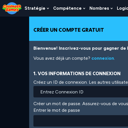
Skip
Skip
Skip
Skip
Aller
to
to
to
to
au
Stratégie
Compétence
Nombres
Logi
Show
Show
Show
Top
Navigation
Main
Footer
contenu
Submenu
Submenu
Subme
of
Content
principal
For
For
For
Page
Stratégie
Compétence
Nombr
CRÉER UN COMPTE GRATUIT
Bienvenue! Inscrivez-vous pour gagner de l'
Vous avez déjà un compte?
connexion
.
1. VOS INFORMATIONS DE CONNEXION
Créez un ID de connexion. Les autres utilisat
Créer un mot de passe. Assurez-vous de vous
Entrer le mot de passe