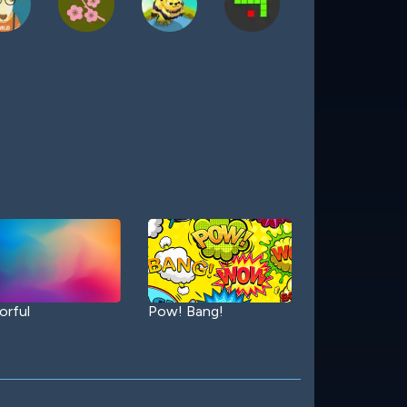
orful
Pow! Bang!