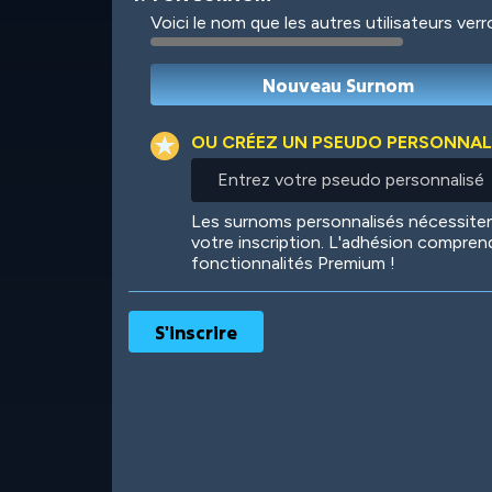
Voici le nom que les autres utilisateurs ver
Robotic
International
OU CRÉEZ UN PSEUDO PERSONNAL
Entrez
votre
pseudo
Big City
Starlight
Les surnoms personnalisés nécessit
personnalisé
votre inscription. L'adhésion compren
fonctionnalités Premium !
Ooh! Aah!
Night Game