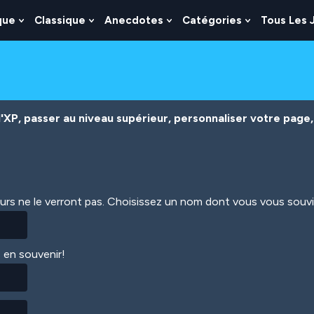
que
Classique
Anecdotes
Catégories
Tous Les 
Show
Show
Show
Show
nu
Submenu
Submenu
Submenu
Submenu
For
For
For
For
es
Logique
Classique
Anecdotes
Catégories
XP, passer au niveau supérieur, personnaliser votre page, 
eurs ne le verront pas. Choisissez un nom dont vous vous souv
 en souvenir!