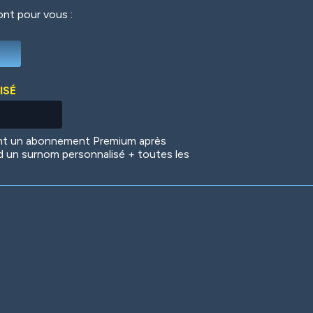
ront pour vous :
Deep Water
On the Beach
Mus
ISÉ
Circuits
Glazed Over
In 
ent un abonnement Premium après
d un surnom personnalisé + toutes les
Big Spender
Hit the Slopes
Boo