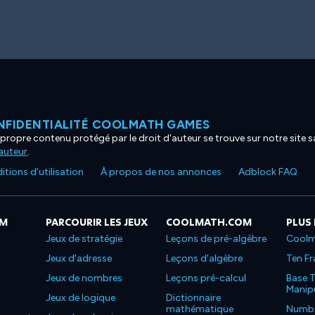
NFIDENTIALITÉ COOLMATH GAMES
propre contenu protégé par le droit d'auteur se trouve sur notre site sa
'auteur
.
tions d'utilisation
À propos de nos annonces
Adblock FAQ
OM
PARCOURIR LES JEUX
COOLMATH.COM
PLUS
Jeux de stratégie
Leçons de pré-algèbre
Coolm
Jeux d'adresse
Leçons d'algèbre
Ten Fr
Jeux de nombres
Leçons pré-calcul
Base T
Manipu
Jeux de logique
Dictionnaire
mathématique
Number