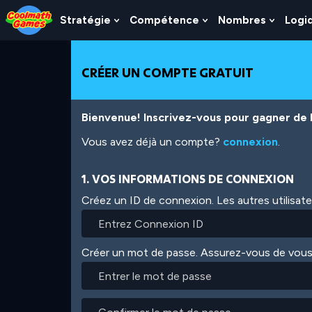
Skip
Skip
Skip
Skip
Aller
to
to
to
to
au
Stratégie
Compétence
Nombres
Logi
Show
Show
Show
Top
Navigation
Main
Footer
contenu
Submenu
Submenu
Subme
of
Content
principal
For
For
For
Page
Stratégie
Compétence
Nombr
CRÉER UN COMPTE GRATUIT
Bienvenue! Inscrivez-vous pour gagner de l'
Vous avez déjà un compte?
connexion
.
1. VOS INFORMATIONS DE CONNEXION
Créez un ID de connexion. Les autres utilisat
Créer un mot de passe. Assurez-vous de vous
Entrer
le
mot
Confirmer
de