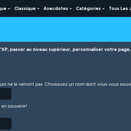
que
Classique
Anecdotes
Catégories
Tous Les 
Show
Show
Show
Show
nu
Submenu
Submenu
Submenu
Submenu
For
For
For
For
es
Logique
Classique
Anecdotes
Catégories
XP, passer au niveau supérieur, personnaliser votre page, 
eurs ne le verront pas. Choisissez un nom dont vous vous souv
 en souvenir!