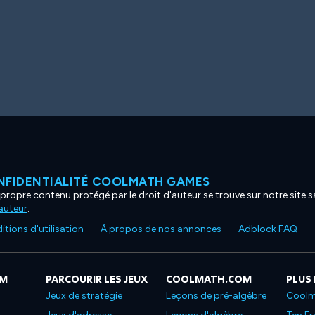
NFIDENTIALITÉ COOLMATH GAMES
propre contenu protégé par le droit d'auteur se trouve sur notre site sa
'auteur
.
tions d'utilisation
À propos de nos annonces
Adblock FAQ
OM
PARCOURIR LES JEUX
COOLMATH.COM
PLUS
Jeux de stratégie
Leçons de pré-algèbre
Coolm