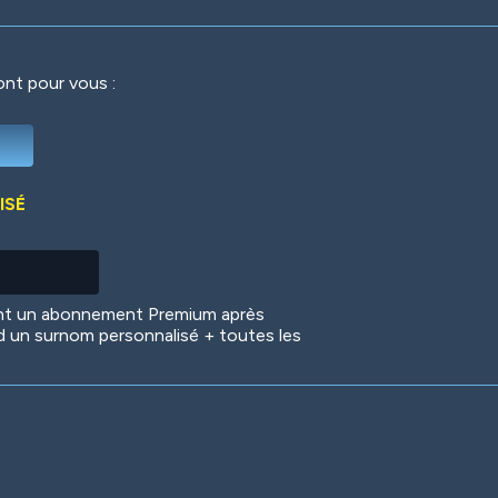
ront pour vous :
Deep Water
On the Beach
Mus
ISÉ
Circuits
Glazed Over
In 
ent un abonnement Premium après
d un surnom personnalisé + toutes les
Big Spender
Hit the Slopes
Boo