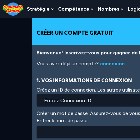
Skip
Skip
Skip
Skip
Aller
to
to
to
to
au
Stratégie
Compétence
Nombres
Logi
Show
Show
Show
Top
Navigation
Main
Footer
contenu
Submenu
Submenu
Subme
of
Content
principal
For
For
For
Page
Stratégie
Compétence
Nombr
CRÉER UN COMPTE GRATUIT
Bienvenue! Inscrivez-vous pour gagner de l'
Vous avez déjà un compte?
connexion
.
1. VOS INFORMATIONS DE CONNEXION
Créez un ID de connexion. Les autres utilisat
Créer un mot de passe. Assurez-vous de vous
Entrer le mot de passe