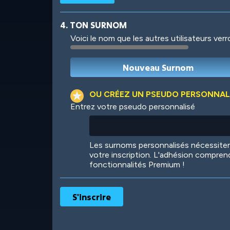
4. TON SURNOM
Voici le nom que les autres utilisateurs ver
Robotic
International
OU CRÉEZ UN PSEUDO PERSONNAL
Entrez votre pseudo personnalisé
Big City
Starlight
Les surnoms personnalisés nécessit
votre inscription. L'adhésion compren
fonctionnalités Premium !
Ooh! Aah!
Night Game