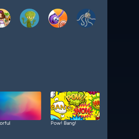
orful
Pow! Bang!