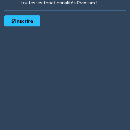
toutes les fonctionnalités Premium !
Robotic
International
Deep Water
On the Beach
Mushroom Planet
Time Warp