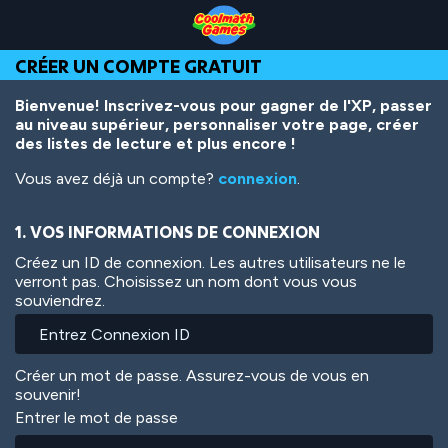
Skip
Skip
Skip
Skip
Aller
to
to
to
to
au
Top
Navigation
Main
Footer
contenu
CRÉER UN COMPTE GRATUIT
of
Content
principal
Page
Bienvenue! Inscrivez-vous pour gagner de l'XP, passer
au niveau supérieur, personnaliser votre page, créer
des listes de lecture et plus encore !
Vous avez déjà un compte?
connexion
.
1. VOS INFORMATIONS DE CONNEXION
Créez un ID de connexion. Les autres utilisateurs ne le
verront pas. Choisissez un nom dont vous vous
souviendrez.
Créer un mot de passe. Assurez-vous de vous en
souvenir!
Entrer le mot de passe