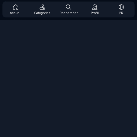
Prise en charge de l'abonnement
Blog
Accueil
Catégories
Rechercher
Profil
FR
Developers
NOUS CONTACTER
Accessibility
PARCOURIR LES JEUX
Jeux de stratégie
Jeux d'adresse
Jeux de nombres
Jeux de logique
Jeux de mémoire
Jeux classiques
Jeux scientifiques
Jeux de géographie
Téléchargez nos applications
COOLMATH.COM