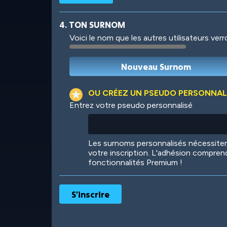
4. TON SURNOM
Voici le nom que les autres utilisateurs ver
Robotic
International
OU CRÉEZ UN PSEUDO PERSONNAL
Entrez votre pseudo personnalisé
Big City
Starlight
Les surnoms personnalisés nécessit
votre inscription. L'adhésion compren
fonctionnalités Premium !
Ooh! Aah!
Night Game