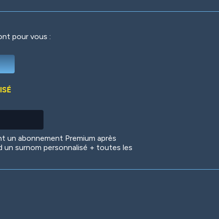
ront pour vous :
Deep Water
On the Beach
Mus
ISÉ
Circuits
Glazed Over
In 
ent un abonnement Premium après
d un surnom personnalisé + toutes les
Big Spender
Hit the Slopes
Boo