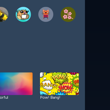
orful
Pow! Bang!