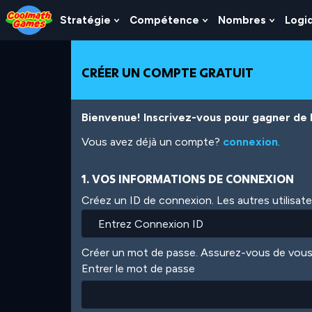
Skip
Skip
Skip
Skip
Aller
to
to
to
to
au
Stratégie
Compétence
Nombres
Logi
Show
Show
Show
Top
Navigation
Main
Footer
contenu
Submenu
Submenu
Subme
of
Content
principal
For
For
For
Page
Stratégie
Compétence
Nombr
CRÉER UN COMPTE GRATUIT
Bienvenue! Inscrivez-vous pour gagner de l'
Vous avez déjà un compte?
connexion
.
1. VOS INFORMATIONS DE CONNEXION
Créez un ID de connexion. Les autres utilisat
Créer un mot de passe. Assurez-vous de vous
Entrer le mot de passe