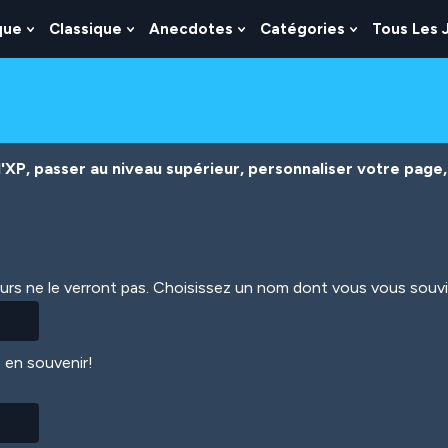
que
Classique
Anecdotes
Catégories
Tous Les 
Show
Show
Show
Show
nu
Submenu
Submenu
Submenu
Submenu
For
For
For
For
es
Logique
Classique
Anecdotes
Catégories
XP, passer au niveau supérieur, personnaliser votre page, 
eurs ne le verront pas. Choisissez un nom dont vous vous souv
 en souvenir!