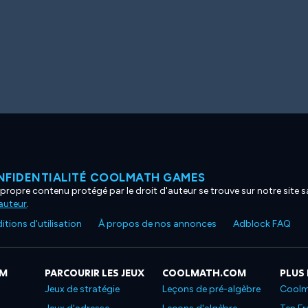
NFIDENTIALITÉ COOLMATH GAMES
propre contenu protégé par le droit d'auteur se trouve sur notre site sa
'auteur
.
tions d'utilisation
À propos de nos annonces
Adblock FAQ
OM
PARCOURIR LES JEUX
COOLMATH.COM
PLUS
Jeux de stratégie
Leçons de pré-algèbre
Coolm