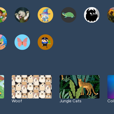
Woof
Jungle Cats
Col