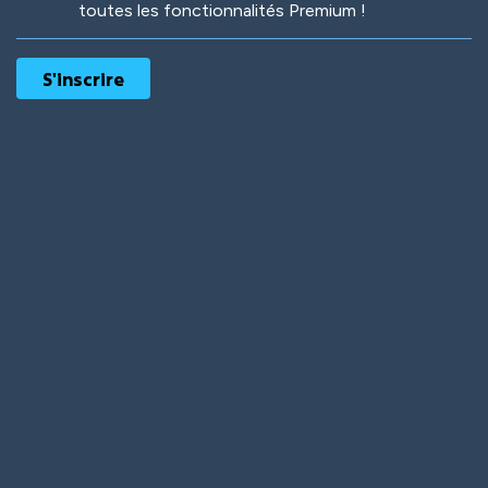
toutes les fonctionnalités Premium !
Robotic
International
Deep Water
On the Beach
Mushroom Planet
Time Warp