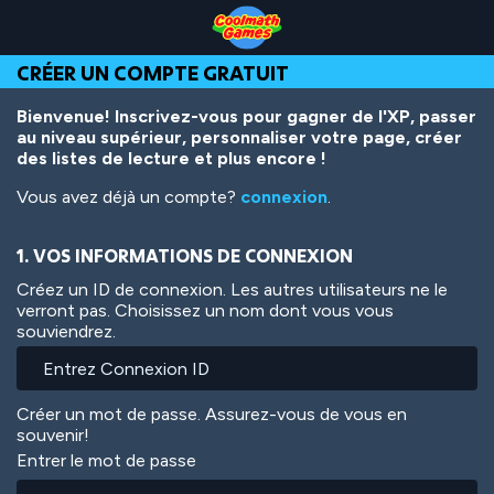
Skip
Skip
Skip
Skip
Aller
to
to
to
to
au
Top
Navigation
Main
Footer
contenu
CRÉER UN COMPTE GRATUIT
of
Content
principal
Page
Bienvenue! Inscrivez-vous pour gagner de l'XP, passer
au niveau supérieur, personnaliser votre page, créer
des listes de lecture et plus encore !
Vous avez déjà un compte?
connexion
.
1. VOS INFORMATIONS DE CONNEXION
Créez un ID de connexion. Les autres utilisateurs ne le
verront pas. Choisissez un nom dont vous vous
souviendrez.
Créer un mot de passe. Assurez-vous de vous en
souvenir!
Entrer le mot de passe