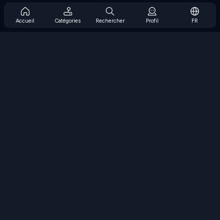
Prise en charge de l'abonnement
Blog
Accueil
Catégories
Rechercher
Profil
FR
Developers
NOUS CONTACTER
Accessibility
PARCOURIR LES JEUX
Jeux de stratégie
Jeux d'adresse
Jeux de nombres
Jeux de logique
Jeux de mémoire
Jeux classiques
Jeux scientifiques
Jeux de géographie
Téléchargez nos applications
COOLMATH.COM