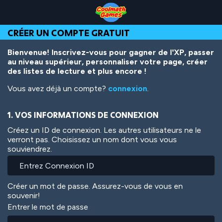
Skip
Skip
Skip
Skip
Aller
to
to
to
to
au
Top
Navigation
Main
Footer
contenu
CRÉER UN COMPTE GRATUIT
of
Content
principal
Page
Bienvenue! Inscrivez-vous pour gagner de l'XP, passer
au niveau supérieur, personnaliser votre page, créer
des listes de lecture et plus encore !
Vous avez déjà un compte?
connexion
.
1. VOS INFORMATIONS DE CONNEXION
Créez un ID de connexion. Les autres utilisateurs ne le
verront pas. Choisissez un nom dont vous vous
souviendrez.
Créer un mot de passe. Assurez-vous de vous en
souvenir!
Entrer le mot de passe