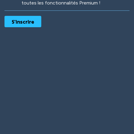
toutes les fonctionnalités Premium !
Robotic
International
Deep Water
On the Beach
Mushroom Planet
Time Warp