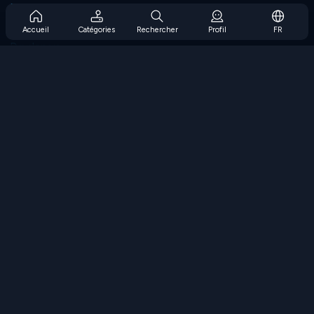
Prise en charge de l'abonnement
Blog
Accueil
Catégories
Rechercher
Profil
FR
Developers
NOUS CONTACTER
Accessibility
PARCOURIR LES JEUX
Jeux de stratégie
Jeux d'adresse
Jeux de nombres
Jeux de logique
Jeux de mémoire
Jeux classiques
Jeux scientifiques
Jeux de géographie
Téléchargez nos applications
COOLMATH.COM