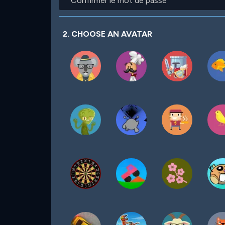
le
passe
mot
de
passe
2. CHOOSE AN AVATAR