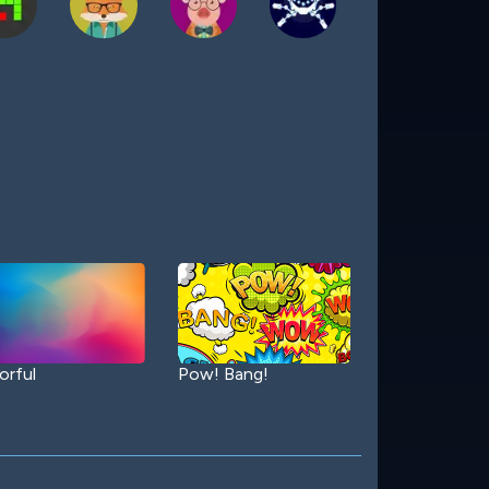
orful
Pow! Bang!