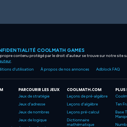
NFIDENTIALITÉ COOLMATH GAMES
propre contenu protégé par le droit d'auteur se trouve sur notre site sa
'auteur
.
tions d'utilisation
À propos de nos annonces
Adblock FAQ
OM
PARCOURIR LES JEUX
COOLMATH.COM
PLUS
Jeux de stratégie
Leçons de pré-algèbre
Coolm
Jeux d'adresse
Leçons d'algèbre
Ten Fr
Jeux de nombres
Leçons pré-calcul
Base T
Manipu
Jeux de logique
Dictionnaire
mathématique
Number