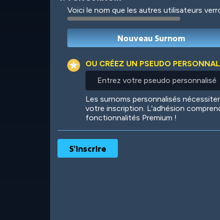
Voici le nom que les autres utilisateurs ver
Robotic
International
OU CRÉEZ UN PSEUDO PERSONNAL
Entrez
votre
pseudo
Big City
Starlight
Les surnoms personnalisés nécessit
personnalisé
votre inscription. L'adhésion compren
fonctionnalités Premium !
Ooh! Aah!
Night Game