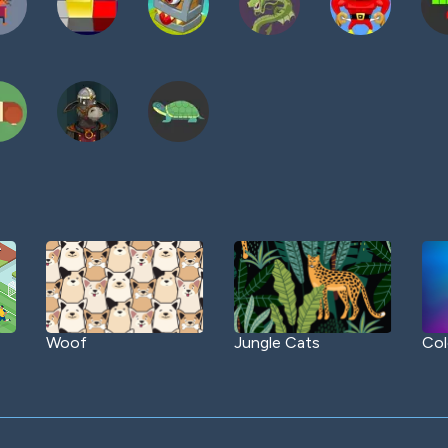
Woof
Jungle Cats
Col