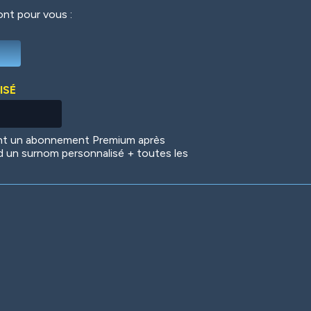
ront pour vous :
Deep Water
On the Beach
Mus
ISÉ
Circuits
Glazed Over
In 
ent un abonnement Premium après
d un surnom personnalisé + toutes les
Big Spender
Hit the Slopes
Boo