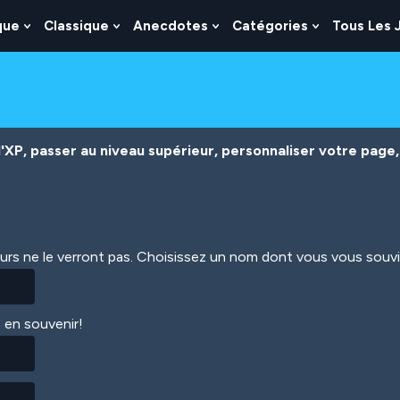
que
Classique
Anecdotes
Catégories
Tous Les 
Show
Show
Show
Show
nu
Submenu
Submenu
Submenu
Submenu
For
For
For
For
es
Logique
Classique
Anecdotes
Catégories
XP, passer au niveau supérieur, personnaliser votre page, 
eurs ne le verront pas. Choisissez un nom dont vous vous souv
 en souvenir!