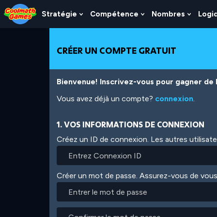
Skip
Skip
Skip
Skip
Aller
to
to
to
to
au
Stratégie
Compétence
Nombres
Logi
Show
Show
Show
Top
Navigation
Main
Footer
contenu
Submenu
Submenu
Subme
of
Content
principal
For
For
For
Page
Stratégie
Compétence
Nombr
CRÉER UN COMPTE GRATUIT
Bienvenue! Inscrivez-vous pour gagner de l'
Vous avez déjà un compte?
connexion
.
1. VOS INFORMATIONS DE CONNEXION
Créez un ID de connexion. Les autres utilisat
Créer un mot de passe. Assurez-vous de vous
Entrer
le
mot
Confirmer
de