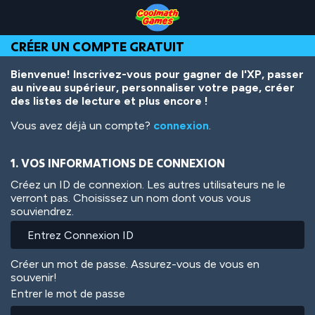
Skip
Skip
Skip
Skip
Aller
to
to
to
to
au
Top
Navigation
Main
Footer
contenu
CRÉER UN COMPTE GRATUIT
of
Content
principal
Page
Bienvenue! Inscrivez-vous pour gagner de l'XP, passer
au niveau supérieur, personnaliser votre page, créer
des listes de lecture et plus encore !
Vous avez déjà un compte?
connexion
.
1. VOS INFORMATIONS DE CONNEXION
Créez un ID de connexion. Les autres utilisateurs ne le
verront pas. Choisissez un nom dont vous vous
souviendrez.
Créer un mot de passe. Assurez-vous de vous en
souvenir!
Entrer le mot de passe