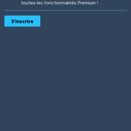
toutes les fonctionnalités Premium !
Robotic
International
Deep Water
On the Beach
Mushroom Planet
Time Warp