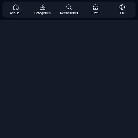
Prise en charge de l'abonnement
Blog
Accueil
Catégories
Rechercher
Profil
FR
Developers
NOUS CONTACTER
Accessibility
PARCOURIR LES JEUX
Jeux de stratégie
Jeux d'adresse
Jeux de nombres
Jeux de logique
Jeux de mémoire
Jeux classiques
Jeux scientifiques
Jeux de géographie
Téléchargez nos applications
COOLMATH.COM