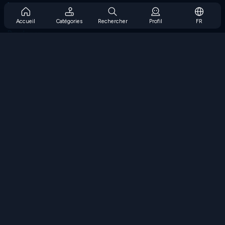
Prise en charge de l'abonnement
Blog
Accueil
Catégories
Rechercher
Profil
FR
Developers
NOUS CONTACTER
Accessibility
PARCOURIR LES JEUX
Jeux de stratégie
Jeux d'adresse
Jeux de nombres
Jeux de logique
Jeux de mémoire
Jeux classiques
Jeux scientifiques
Jeux de géographie
Téléchargez nos applications
COOLMATH.COM