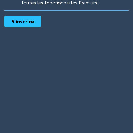
toutes les fonctionnalités Premium !
Robotic
International
Deep Water
On the Beach
Mushroom Planet
Time Warp