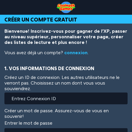
Skip
Skip
Skip
Skip
Aller
to
to
to
to
au
Top
Navigation
Main
Footer
contenu
CRÉER UN COMPTE GRATUIT
of
Content
principal
Page
Bienvenue! Inscrivez-vous pour gagner de l'XP, passer
au niveau supérieur, personnaliser votre page, créer
des listes de lecture et plus encore !
Vous avez déjà un compte?
connexion
.
1. VOS INFORMATIONS DE CONNEXION
Créez un ID de connexion. Les autres utilisateurs ne le
verront pas. Choisissez un nom dont vous vous
souviendrez.
Créer un mot de passe. Assurez-vous de vous en
souvenir!
Entrer le mot de passe