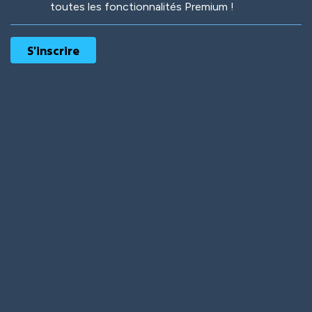
toutes les fonctionnalités Premium !
Robotic
International
Deep Water
On the Beach
Mushroom Planet
Time Warp