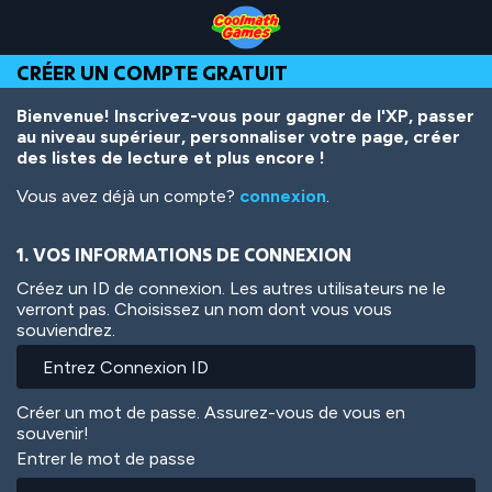
Skip
Skip
Skip
Skip
Aller
to
to
to
to
au
Top
Navigation
Main
Footer
contenu
CRÉER UN COMPTE GRATUIT
of
Content
principal
Page
Bienvenue! Inscrivez-vous pour gagner de l'XP, passer
au niveau supérieur, personnaliser votre page, créer
des listes de lecture et plus encore !
Vous avez déjà un compte?
connexion
.
1. VOS INFORMATIONS DE CONNEXION
Créez un ID de connexion. Les autres utilisateurs ne le
verront pas. Choisissez un nom dont vous vous
souviendrez.
Créer un mot de passe. Assurez-vous de vous en
souvenir!
Entrer le mot de passe