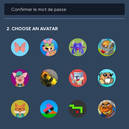
mot
Confirmer
de
le
passe
mot
de
passe
2. CHOOSE AN AVATAR