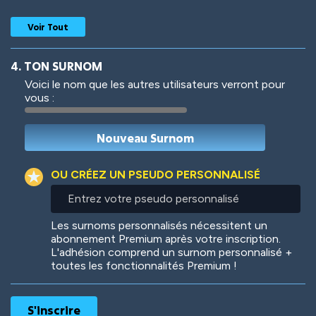
Voir Tout
4. TON SURNOM
Voici le nom que les autres utilisateurs verront pour
vous :
Woof
Jungle Cats
OU CRÉEZ UN PSEUDO PERSONNALISÉ
Entrez
votre
Colorful
Pow! Bang!
pseudo
Les surnoms personnalisés nécessitent un
personnalisé
abonnement Premium après votre inscription.
L'adhésion comprend un surnom personnalisé +
toutes les fonctionnalités Premium !
Robotic
International