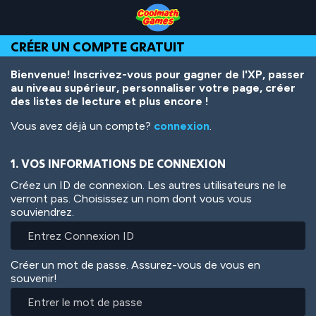
Skip
Skip
Skip
Skip
Aller
to
to
to
to
au
Top
Navigation
Main
Footer
contenu
CRÉER UN COMPTE GRATUIT
of
Content
principal
Page
Bienvenue! Inscrivez-vous pour gagner de l'XP, passer
au niveau supérieur, personnaliser votre page, créer
des listes de lecture et plus encore !
Vous avez déjà un compte?
connexion
.
1. VOS INFORMATIONS DE CONNEXION
Créez un ID de connexion. Les autres utilisateurs ne le
verront pas. Choisissez un nom dont vous vous
souviendrez.
Créer un mot de passe. Assurez-vous de vous en
souvenir!
Entrer
le