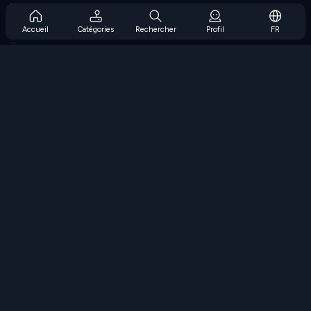
Prise en charge de l'abonnement
Blog
Accueil
Catégories
Rechercher
Profil
FR
Developers
NOUS CONTACTER
Accessibility
PARCOURIR LES JEUX
Jeux de stratégie
Jeux d'adresse
Jeux de nombres
Jeux de logique
Jeux de mémoire
Jeux classiques
Jeux scientifiques
Jeux de géographie
Téléchargez nos applications
COOLMATH.COM