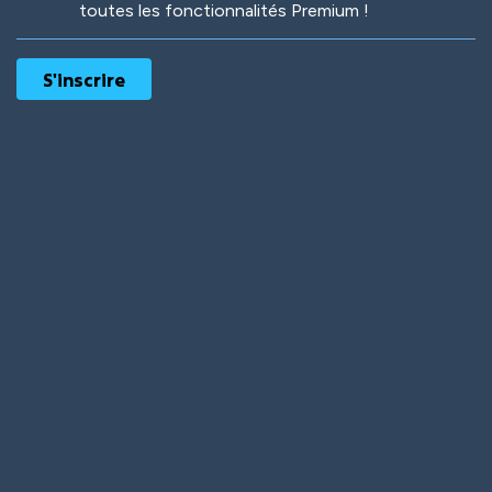
toutes les fonctionnalités Premium !
Robotic
International
Deep Water
On the Beach
Mushroom Planet
Time Warp