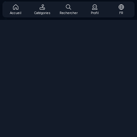
Prise en charge de l'abonnement
Blog
Accueil
Catégories
Rechercher
Profil
FR
Developers
NOUS CONTACTER
Accessibility
PARCOURIR LES JEUX
Jeux de stratégie
Jeux d'adresse
Jeux de nombres
Jeux de logique
Jeux de mémoire
Jeux classiques
Jeux scientifiques
Jeux de géographie
Téléchargez nos applications
COOLMATH.COM