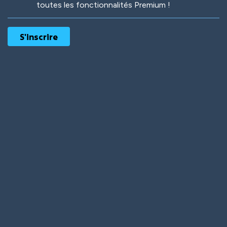
toutes les fonctionnalités Premium !
Robotic
International
Deep Water
On the Beach
Mushroom Planet
Time Warp