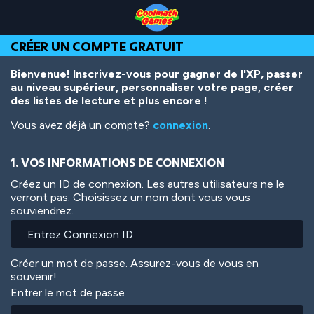
Skip
Skip
Skip
Skip
Aller
to
to
to
to
au
Top
Navigation
Main
Footer
contenu
CRÉER UN COMPTE GRATUIT
of
Content
principal
Page
Bienvenue! Inscrivez-vous pour gagner de l'XP, passer
au niveau supérieur, personnaliser votre page, créer
des listes de lecture et plus encore !
Vous avez déjà un compte?
connexion
.
1. VOS INFORMATIONS DE CONNEXION
Créez un ID de connexion. Les autres utilisateurs ne le
verront pas. Choisissez un nom dont vous vous
souviendrez.
Créer un mot de passe. Assurez-vous de vous en
souvenir!
Entrer le mot de passe