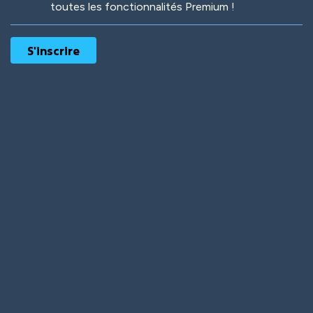
toutes les fonctionnalités Premium !
Robotic
International
Deep Water
On the Beach
Mushroom Planet
Time Warp