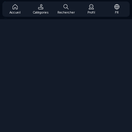
Prise en charge de l'abonnement
Blog
Accueil
Catégories
Rechercher
Profil
FR
Developers
NOUS CONTACTER
Accessibility
PARCOURIR LES JEUX
Jeux de stratégie
Jeux d'adresse
Jeux de nombres
Jeux de logique
Jeux de mémoire
Jeux classiques
Jeux scientifiques
Jeux de géographie
Téléchargez nos applications
COOLMATH.COM