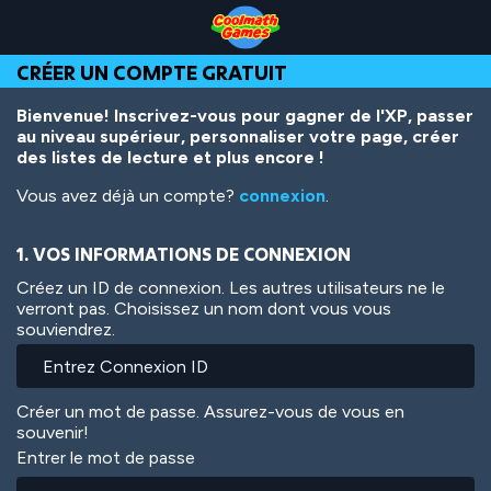
Skip
Skip
Skip
Skip
Aller
to
to
to
to
au
Top
Navigation
Main
Footer
contenu
CRÉER UN COMPTE GRATUIT
of
Content
principal
Page
Bienvenue! Inscrivez-vous pour gagner de l'XP, passer
au niveau supérieur, personnaliser votre page, créer
des listes de lecture et plus encore !
Vous avez déjà un compte?
connexion
.
1. VOS INFORMATIONS DE CONNEXION
Créez un ID de connexion. Les autres utilisateurs ne le
verront pas. Choisissez un nom dont vous vous
souviendrez.
Créer un mot de passe. Assurez-vous de vous en
souvenir!
Entrer le mot de passe