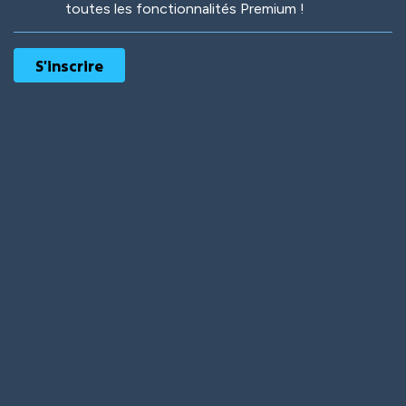
toutes les fonctionnalités Premium !
Robotic
International
Deep Water
On the Beach
Mushroom Planet
Time Warp