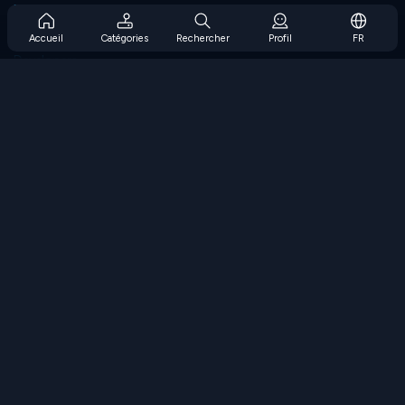
Prise en charge de l'abonnement
Blog
Accueil
Catégories
Rechercher
Profil
FR
Developers
NOUS CONTACTER
Accessibility
PARCOURIR LES JEUX
Jeux de stratégie
Jeux d'adresse
Jeux de nombres
Jeux de logique
Jeux de mémoire
Jeux classiques
Jeux scientifiques
Jeux de géographie
Téléchargez nos applications
COOLMATH.COM