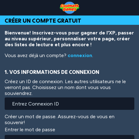
Skip
Skip
Skip
Skip
Aller
to
to
to
to
au
Top
Navigation
Main
Footer
contenu
CRÉER UN COMPTE GRATUIT
of
Content
principal
Page
Bienvenue! Inscrivez-vous pour gagner de l'XP, passer
au niveau supérieur, personnaliser votre page, créer
des listes de lecture et plus encore !
Vous avez déjà un compte?
connexion
.
1. VOS INFORMATIONS DE CONNEXION
Créez un ID de connexion. Les autres utilisateurs ne le
verront pas. Choisissez un nom dont vous vous
souviendrez.
Créer un mot de passe. Assurez-vous de vous en
souvenir!
Entrer le mot de passe