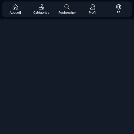
Prise en charge de l'abonnement
Blog
Accueil
Catégories
Rechercher
Profil
FR
Developers
NOUS CONTACTER
Accessibility
PARCOURIR LES JEUX
Jeux de stratégie
Jeux d'adresse
Jeux de nombres
Jeux de logique
Jeux de mémoire
Jeux classiques
Jeux scientifiques
Jeux de géographie
Téléchargez nos applications
COOLMATH.COM