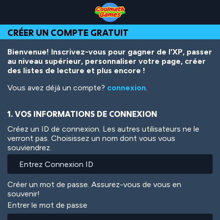
Skip
Skip
Skip
Skip
Aller
to
to
to
to
au
Top
Navigation
Main
Footer
contenu
CRÉER UN COMPTE GRATUIT
of
Content
principal
Page
Bienvenue! Inscrivez-vous pour gagner de l'XP, passer
au niveau supérieur, personnaliser votre page, créer
des listes de lecture et plus encore !
Vous avez déjà un compte?
connexion
.
1. VOS INFORMATIONS DE CONNEXION
Créez un ID de connexion. Les autres utilisateurs ne le
verront pas. Choisissez un nom dont vous vous
souviendrez.
Créer un mot de passe. Assurez-vous de vous en
souvenir!
Entrer le mot de passe