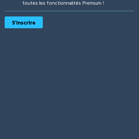
toutes les fonctionnalités Premium !
Robotic
International
Deep Water
On the Beach
Mushroom Planet
Time Warp