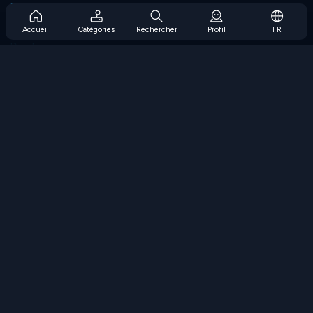
Prise en charge de l'abonnement
Blog
Accueil
Catégories
Rechercher
Profil
FR
Developers
NOUS CONTACTER
Accessibility
PARCOURIR LES JEUX
Jeux de stratégie
Jeux d'adresse
Jeux de nombres
Jeux de logique
Jeux de mémoire
Jeux classiques
Jeux scientifiques
Jeux de géographie
Téléchargez nos applications
COOLMATH.COM