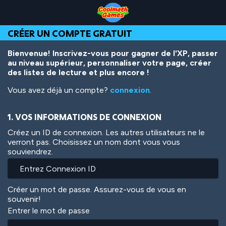
Skip
Skip
Skip
Skip
Aller
to
to
to
to
au
Top
Navigation
Main
Footer
contenu
CRÉER UN COMPTE GRATUIT
of
Content
principal
Page
Bienvenue! Inscrivez-vous pour gagner de l'XP, passer
au niveau supérieur, personnaliser votre page, créer
des listes de lecture et plus encore !
Vous avez déjà un compte?
connexion
.
1. VOS INFORMATIONS DE CONNEXION
Créez un ID de connexion. Les autres utilisateurs ne le
verront pas. Choisissez un nom dont vous vous
souviendrez.
Créer un mot de passe. Assurez-vous de vous en
souvenir!
Entrer le mot de passe