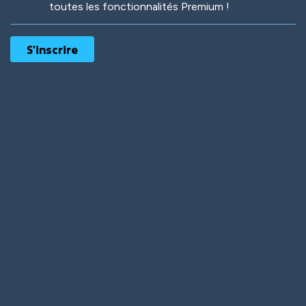
toutes les fonctionnalités Premium !
Robotic
International
Deep Water
On the Beach
Mushroom Planet
Time Warp