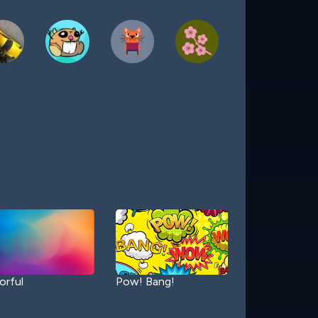
orful
Pow! Bang!