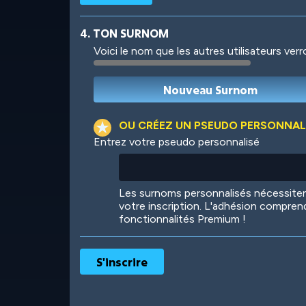
4. TON SURNOM
Voici le nom que les autres utilisateurs ver
Robotic
International
OU CRÉEZ UN PSEUDO PERSONNAL
Entrez votre pseudo personnalisé
Big City
Starlight
Les surnoms personnalisés nécessit
votre inscription. L'adhésion compren
fonctionnalités Premium !
Ooh! Aah!
Night Game