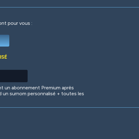
ront pour vous :
Deep Water
On the Beach
Mus
ISÉ
Circuits
Glazed Over
In 
ent un abonnement Premium après
d un surnom personnalisé + toutes les
Big Spender
Hit the Slopes
Boo