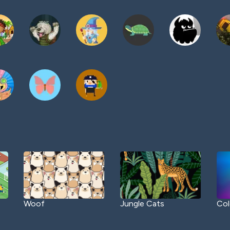
Woof
Jungle Cats
Col