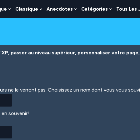
que
Classique
Anecdotes
Catégories
Tous Les 
Show
Show
Show
Show
nu
Submenu
Submenu
Submenu
Submenu
For
For
For
For
es
Logique
Classique
Anecdotes
Catégories
XP, passer au niveau supérieur, personnaliser votre page, 
eurs ne le verront pas. Choisissez un nom dont vous vous souv
 en souvenir!