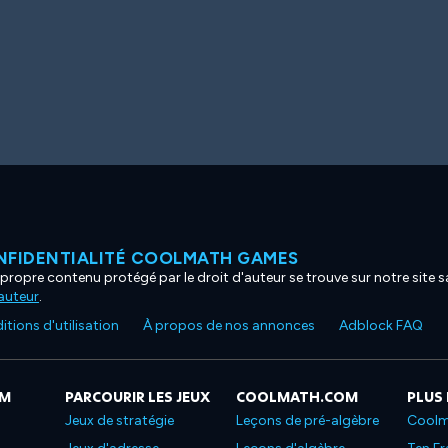
NFIDENTIALITÉ COOLMATH GAMES
propre contenu protégé par le droit d'auteur se trouve sur notre site sa
'auteur
.
tions d'utilisation
À propos de nos annonces
Adblock FAQ
OM
PARCOURIR LES JEUX
COOLMATH.COM
PLUS
Jeux de stratégie
Leçons de pré-algèbre
Coolm