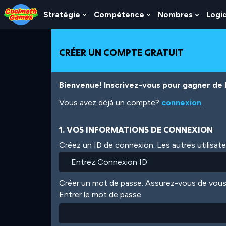
Skip
Skip
Skip
Skip
Aller
to
to
to
to
au
Stratégie
Compétence
Nombres
Logi
Show
Show
Show
Top
Navigation
Main
Footer
contenu
Submenu
Submenu
Subme
of
Content
principal
For
For
For
Page
Stratégie
Compétence
Nombr
CRÉER UN COMPTE GRATUIT
Bienvenue! Inscrivez-vous pour gagner de l'
Vous avez déjà un compte?
connexion
.
1. VOS INFORMATIONS DE CONNEXION
Créez un ID de connexion. Les autres utilisat
Créer un mot de passe. Assurez-vous de vous
Entrer le mot de passe