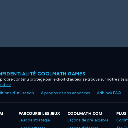
NFIDENTIALITÉ COOLMATH GAMES
propre contenu protégé par le droit d'auteur se trouve sur notre site sa
'auteur
.
tions d'utilisation
À propos de nos annonces
Adblock FAQ
OM
PARCOURIR LES JEUX
COOLMATH.COM
PLUS
Jeux de stratégie
Leçons de pré-algèbre
Coolm