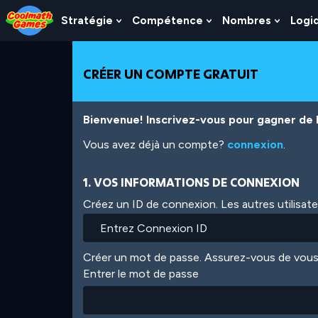
Skip
Skip
Skip
Skip
Aller
to
to
to
to
au
Stratégie
Compétence
Nombres
Logi
Show
Show
Show
Top
Navigation
Main
Footer
contenu
Submenu
Submenu
Subme
of
Content
principal
For
For
For
Page
Stratégie
Compétence
Nombr
CRÉER UN COMPTE GRATUIT
Bienvenue! Inscrivez-vous pour gagner de l'
Vous avez déjà un compte?
connexion
.
1. VOS INFORMATIONS DE CONNEXION
Créez un ID de connexion. Les autres utilisat
Créer un mot de passe. Assurez-vous de vous
Entrer le mot de passe