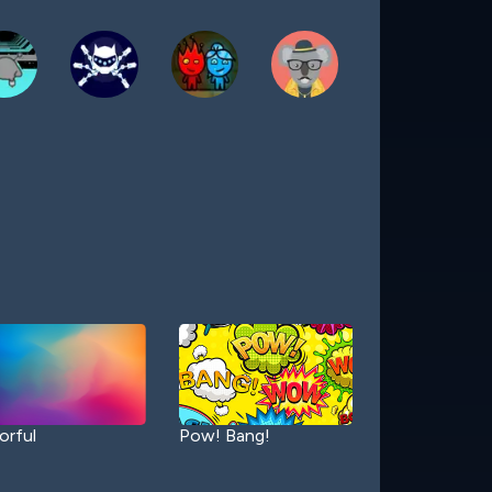
orful
Pow! Bang!