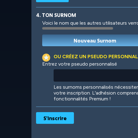
4. TON SURNOM
Voici le nom que les autres utilisateurs ver
Robotic
International
OU CRÉEZ UN PSEUDO PERSONNAL
Entrez votre pseudo personnalisé
Big City
Starlight
Les surnoms personnalisés nécessit
votre inscription. L'adhésion compren
fonctionnalités Premium !
Ooh! Aah!
Night Game