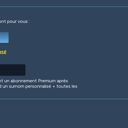
ront pour vous :
Deep Water
On the Beach
Mus
ISÉ
Circuits
Glazed Over
In 
ent un abonnement Premium après
d un surnom personnalisé + toutes les
Big Spender
Hit the Slopes
Boo