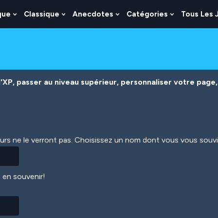
que
Classique
Anecdotes
Catégories
Tous Les 
Show
Show
Show
Show
nu
Submenu
Submenu
Submenu
Submenu
For
For
For
For
es
Logique
Classique
Anecdotes
Catégories
XP, passer au niveau supérieur, personnaliser votre page, 
eurs ne le verront pas. Choisissez un nom dont vous vous souv
 en souvenir!