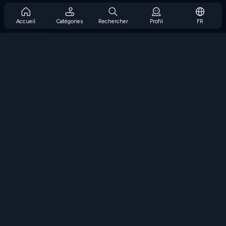
Prise en charge de l'abonnement
Blog
Accueil
Catégories
Rechercher
Profil
FR
Developers
NOUS CONTACTER
Accessibility
PARCOURIR LES JEUX
Jeux de stratégie
Jeux d'adresse
Jeux de nombres
Jeux de logique
Jeux de mémoire
Jeux classiques
Jeux scientifiques
Jeux de géographie
Téléchargez nos applications
COOLMATH.COM