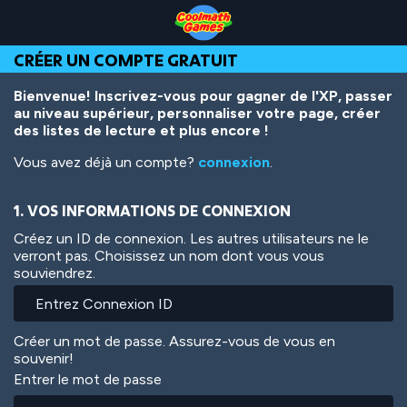
Skip
Skip
Skip
Skip
Aller
to
to
to
to
au
Top
Navigation
Main
Footer
contenu
CRÉER UN COMPTE GRATUIT
of
Content
principal
Page
Bienvenue! Inscrivez-vous pour gagner de l'XP, passer
au niveau supérieur, personnaliser votre page, créer
des listes de lecture et plus encore !
Vous avez déjà un compte?
connexion
.
1. VOS INFORMATIONS DE CONNEXION
Créez un ID de connexion. Les autres utilisateurs ne le
verront pas. Choisissez un nom dont vous vous
souviendrez.
Créer un mot de passe. Assurez-vous de vous en
souvenir!
Entrer le mot de passe