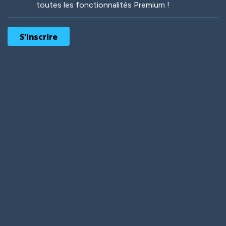
toutes les fonctionnalités Premium !
Robotic
International
Deep Water
On the Beach
Mushroom Planet
Time Warp