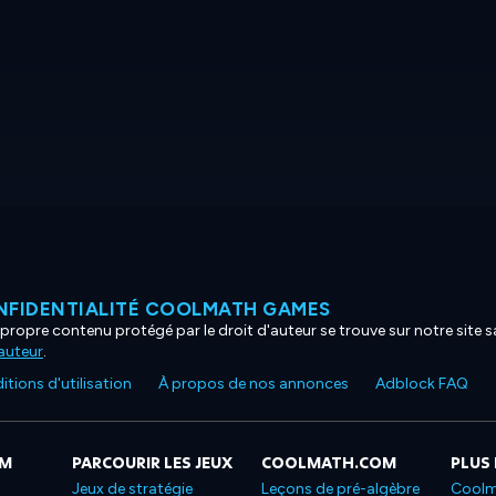
NFIDENTIALITÉ COOLMATH GAMES
propre contenu protégé par le droit d'auteur se trouve sur notre site sa
'auteur
.
tions d'utilisation
À propos de nos annonces
Adblock FAQ
OM
PARCOURIR LES JEUX
COOLMATH.COM
PLUS
Jeux de stratégie
Leçons de pré-algèbre
Coolm