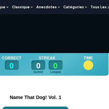
que
Classique
Anecdotes
Catégories
Tous Les 
Show
Show
Show
Show
nu
Submenu
Submenu
Submenu
Submenu
For
For
For
For
es
Logique
Classique
Anecdotes
Catégories
OL. 1
CORRECT
STREAK
TIME
0
0
0
Current
Longest
Name That Dog! Vol. 1