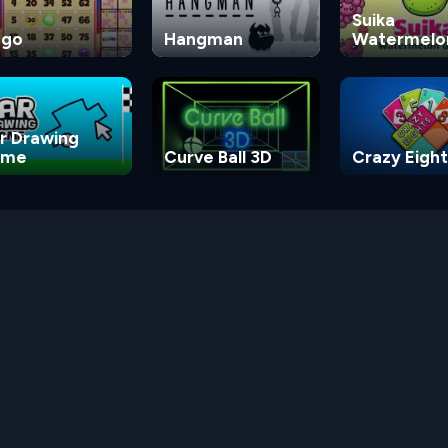
Suika
ngo
Hangman
Watermelo
Game
r Drawing
ame
Curve Ball 3D
Crazy Eight