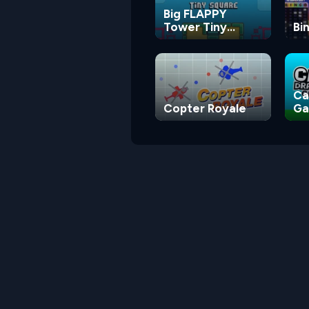
Big FLAPPY
Tower Tiny
Bi
Square
Ca
Copter Royale
G