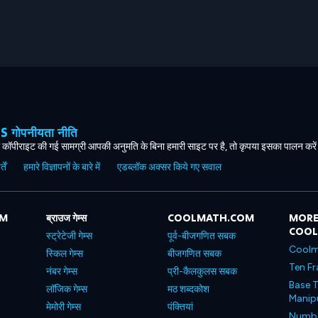
ोपनीयता नीति
कॉपीराइट की गई सामग्री आपकी अनुमति के बिना हमारी साइट पर है, तो कृपया इसका पालन करे
ें
हमारे विज्ञापनों के बारे में
एडब्लॉक अक्सर किये गए सवाल
OM
ब्राउज गेम्स
COOLMATH.COM
MORE
COO
स्ट्रेटेजी गेम्स
पूर्व-बीजगणित सबक
Coolm
स्किल गेम्स
बीजगणित सबक
Ten Fr
नंबर गेम्स
प्री-कैलकुलस सबक
Base T
लॉजिक गेम्स
मठ शब्दकोश
Manipu
मेमोरी गेम्स
पंक्तियां
Number