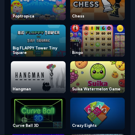
Poptropica
Chess
Big FLAPPY Tower Tiny
Square
Bingo
Hangman
Suika Watermelon Game
Curve Ball 3D
Crazy Eights