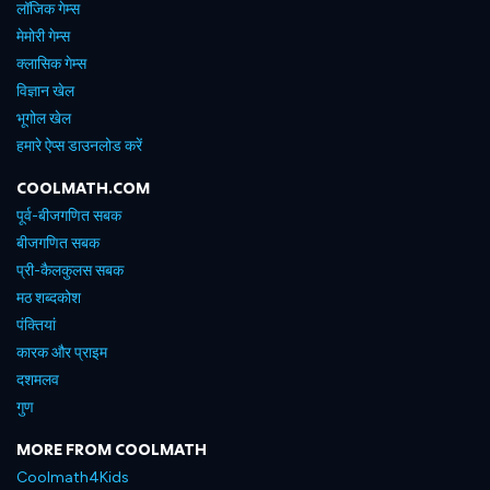
लॉजिक गेम्स
मेमोरी गेम्स
क्लासिक गेम्स
विज्ञान खेल
भूगोल खेल
हमारे ऐप्स डाउनलोड करें
COOLMATH.COM
पूर्व-बीजगणित सबक
बीजगणित सबक
प्री-कैलकुलस सबक
मठ शब्दकोश
पंक्तियां
कारक और प्राइम
दशमलव
गुण
MORE FROM COOLMATH
Coolmath4Kids