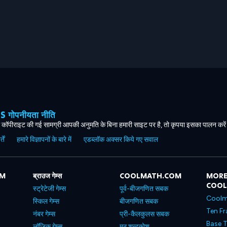
ोपनीयता नीति
कॉपीराइट की गई सामग्री आपकी अनुमति के बिना हमारी साइट पर है, तो कृपया इसका पालन करे
ें
हमारे विज्ञापनों के बारे में
एडब्लॉक अक्सर किये गए सवाल
OM
ब्राउज गेम्स
COOLMATH.COM
MORE
COO
स्ट्रेटेजी गेम्स
पूर्व-बीजगणित सबक
Coolm
स्किल गेम्स
बीजगणित सबक
Ten Fr
नंबर गेम्स
प्री-कैलकुलस सबक
Base T
लॉजिक गेम्स
मठ शब्दकोश