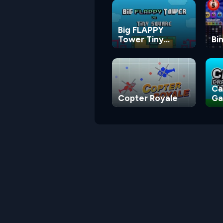
Big FLAPPY
Tower Tiny
Bi
Square
Ca
Copter Royale
G