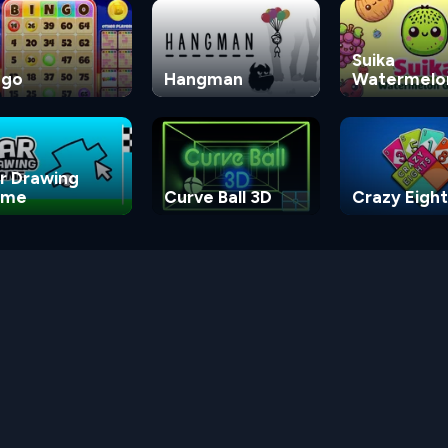
Suika
ngo
Hangman
Watermelo
Game
r Drawing
ame
Curve Ball 3D
Crazy Eight