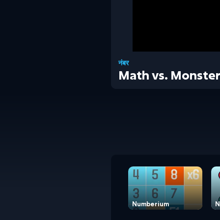
नंबर
Math vs. Monste
Numberium
N