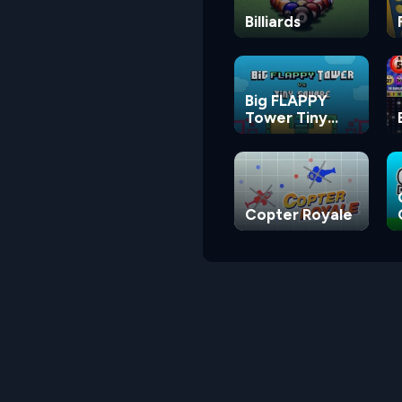
Billiards
Big FLAPPY
Tower Tiny
Square
Copter Royale