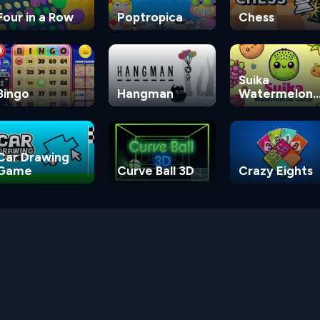
Four in a Row
Poptropica
Chess
Suika
Bingo
Hangman
Watermelon
Game
Car Drawing
Game
Curve Ball 3D
Crazy Eights