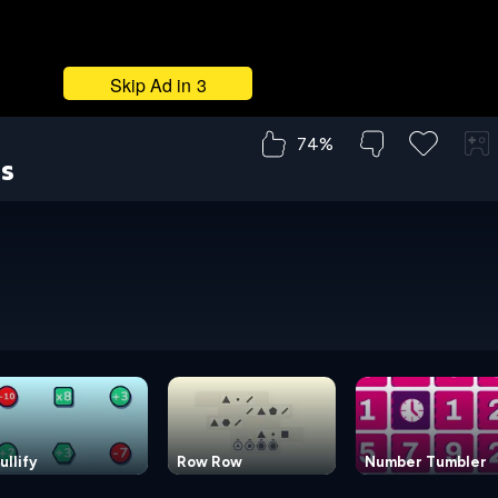
74%
rs
ullify
Row Row
Number Tumbler