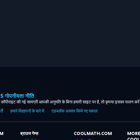
ोपनीयता नीति
कॉपीराइट की गई सामग्री आपकी अनुमति के बिना हमारी साइट पर है, तो कृपया इसका पालन करे
ें
हमारे विज्ञापनों के बारे में
एडब्लॉक अक्सर किये गए सवाल
OM
ब्राउज गेम्स
COOLMATH.COM
MORE
COO