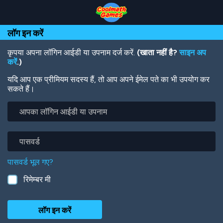
Skip
Skip
Skip
Skip
Skip
to
to
to
to
to
Top
Navigation
Main
Footer
main
लॉग इन करें
of
Content
content
Page
कृपया अपना लॉगिन आईडी या उपनाम दर्ज करें.
(खाता नहीं है?
साइन अप
करें
.)
यदि आप एक प्रीमियम सदस्य हैं, तो आप अपने ईमेल पते का भी उपयोग कर
सकते हैं।
आपका
लॉगिन
आईडी
या
पासवर्ड
उपनाम
पासवर्ड भूल गए?
रिमेम्बर मी