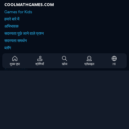
COOLMATHGAMES.COM
Games for Kids
हमारे बारे में
अभिभावक
सदस्यता पूछे जाने वाले प्रश्न
सदस्यता समर्थन
ब्लॉग
Developers
संपर्क करें
मुख्य पृष्ठ
श्रेणियाँ
खोज
प्रोफ़ाइल
HI
Accessibility
ब्राउज गेम्स
स्ट्रेटेजी गेम्स
स्किल गेम्स
नंबर गेम्स
लॉजिक गेम्स
मेमोरी गेम्स
क्लासिक गेम्स