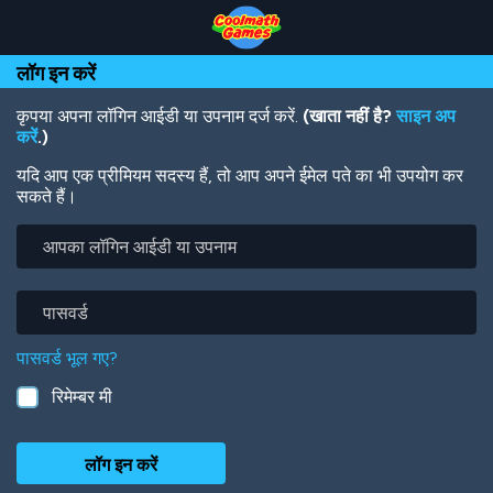
Skip
Skip
Skip
Skip
Skip
to
to
to
to
to
Top
Navigation
Main
Footer
main
लॉग इन करें
of
Content
content
Page
कृपया अपना लॉगिन आईडी या उपनाम दर्ज करें.
(खाता नहीं है?
साइन अप
करें
.)
यदि आप एक प्रीमियम सदस्य हैं, तो आप अपने ईमेल पते का भी उपयोग कर
सकते हैं।
आपका
लॉगिन
आईडी
या
पासवर्ड
उपनाम
पासवर्ड भूल गए?
रिमेम्बर मी