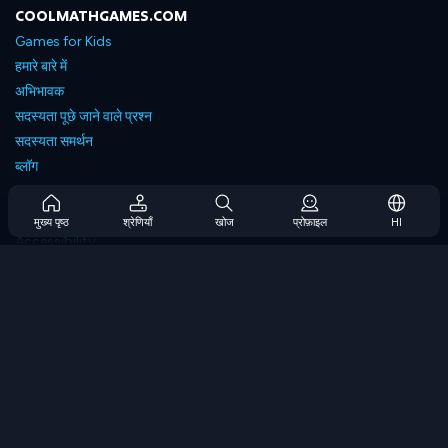
COOLMATHGAMES.COM
Games for Kids
हमारे बारे में
अभिभावक
सदस्यता पूछे जाने वाले प्रश्न
सदस्यता समर्थन
ब्लॉग
Developers
संपर्क करें
मुख्य पृष्ठ
श्रेणियाँ
खोज
प्रोफ़ाइल
HI
Accessibility
ब्राउज गेम्स
स्ट्रेटेजी गेम्स
स्किल गेम्स
नंबर गेम्स
लॉजिक गेम्स
मेमोरी गेम्स
क्लासिक गेम्स