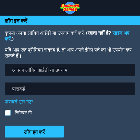
Skip
Skip
Skip
Skip
Skip
to
to
to
to
to
Top
Navigation
Main
Footer
main
लॉग इन करें
of
Content
content
Page
कृपया अपना लॉगिन आईडी या उपनाम दर्ज करें.
(खाता नहीं है?
साइन अप
करें
.)
यदि आप एक प्रीमियम सदस्य हैं, तो आप अपने ईमेल पते का भी उपयोग कर
सकते हैं।
आपका
लॉगिन
आईडी
या
पासवर्ड
उपनाम
पासवर्ड भूल गए?
रिमेम्बर मी