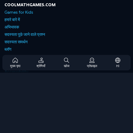
COOLMATHGAMES.COM
Games for Kids
हमारे बारे में
अभिभावक
सदस्यता पूछे जाने वाले प्रश्न
सदस्यता समर्थन
ब्लॉग
Developers
संपर्क करें
मुख्य पृष्ठ
श्रेणियाँ
खोज
प्रोफ़ाइल
HI
Accessibility
ब्राउज गेम्स
स्ट्रेटेजी गेम्स
स्किल गेम्स
नंबर गेम्स
लॉजिक गेम्स
मेमोरी गेम्स
क्लासिक गेम्स