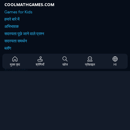
COOLMATHGAMES.COM
Games for Kids
हमारे बारे में
अभिभावक
सदस्यता पूछे जाने वाले प्रश्न
सदस्यता समर्थन
ब्लॉग
Developers
संपर्क करें
मुख्य पृष्ठ
श्रेणियाँ
खोज
प्रोफ़ाइल
HI
Accessibility
ब्राउज गेम्स
स्ट्रेटेजी गेम्स
स्किल गेम्स
नंबर गेम्स
लॉजिक गेम्स
मेमोरी गेम्स
क्लासिक गेम्स