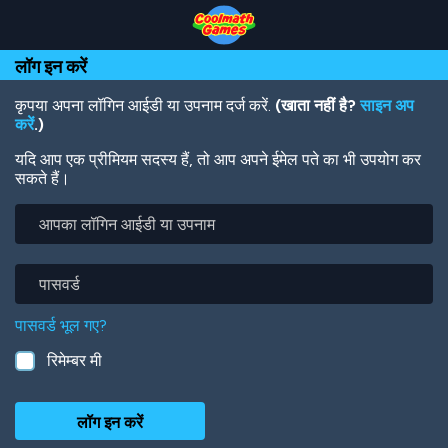
Skip
Skip
Skip
Skip
Skip
to
to
to
to
to
Top
Navigation
Main
Footer
main
लॉग इन करें
of
Content
content
Page
कृपया अपना लॉगिन आईडी या उपनाम दर्ज करें.
(खाता नहीं है?
साइन अप
करें
.)
यदि आप एक प्रीमियम सदस्य हैं, तो आप अपने ईमेल पते का भी उपयोग कर
सकते हैं।
आपका
लॉगिन
आईडी
या
पासवर्ड
उपनाम
पासवर्ड भूल गए?
रिमेम्बर मी