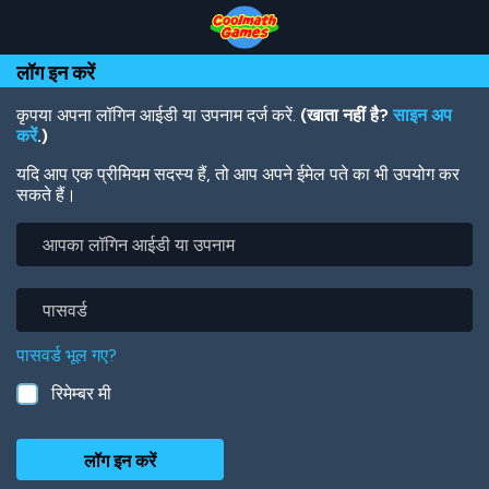
Skip
Skip
Skip
Skip
Skip
to
to
to
to
to
Top
Navigation
Main
Footer
main
लॉग इन करें
of
Content
content
Page
कृपया अपना लॉगिन आईडी या उपनाम दर्ज करें.
(खाता नहीं है?
साइन अप
करें
.)
यदि आप एक प्रीमियम सदस्य हैं, तो आप अपने ईमेल पते का भी उपयोग कर
सकते हैं।
आपका
लॉगिन
आईडी
या
पासवर्ड
उपनाम
पासवर्ड भूल गए?
रिमेम्बर मी