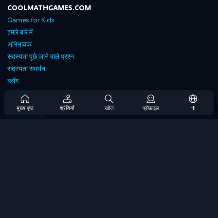
COOLMATHGAMES.COM
Games for Kids
हमारे बारे में
अभिभावक
सदस्यता पूछे जाने वाले प्रश्न
सदस्यता समर्थन
ब्लॉग
Developers
संपर्क करें
मुख्य पृष्ठ
श्रेणियाँ
खोज
प्रोफ़ाइल
HI
Accessibility
ब्राउज गेम्स
स्ट्रेटेजी गेम्स
स्किल गेम्स
नंबर गेम्स
लॉजिक गेम्स
मेमोरी गेम्स
क्लासिक गेम्स