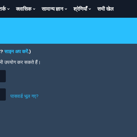
तर्क
क्लासिक
सामान्य ज्ञान
श्रेणियाँ
सभी खेल
ow
Show
Show
Show
Show
bmenu
Submenu
Submenu
Submenu
Submenu
For
For
For
For
तर्क
क्लासिक
सामान्य
श्रेणियाँ
ज्ञान
है?
साइन अप करें
.)
 भी उपयोग कर सकते हैं।
पासवर्ड भूल गए?