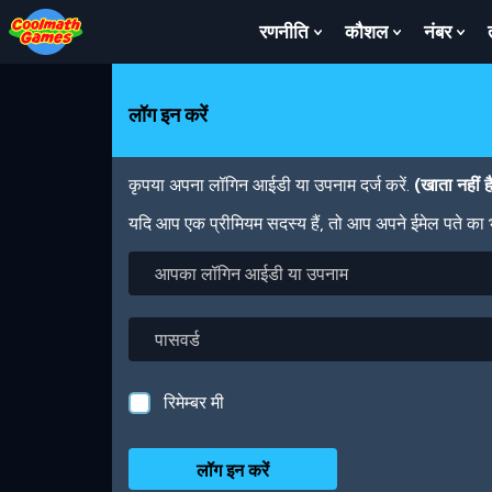
Skip
Skip
Skip
Skip
Skip
to
to
to
to
to
रणनीति
कौशल
नंबर
Show
Show
Sh
Top
Navigation
Main
Footer
main
Submenu
Submenu
Su
of
Content
content
For
For
For
Page
रणनीति
कौशल
नंबर
लॉग इन करें
कृपया अपना लॉगिन आईडी या उपनाम दर्ज करें.
(खाता नहीं 
यदि आप एक प्रीमियम सदस्य हैं, तो आप अपने ईमेल पते का
आपका
लॉगिन
आईडी
या
पासवर्ड
उपनाम
रिमेम्बर मी