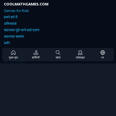
COOLMATHGAMES.COM
Games for Kids
हमारे बारे में
अभिभावक
सदस्यता पूछे जाने वाले प्रश्न
सदस्यता समर्थन
ब्लॉग
Developers
संपर्क करें
मुख्य पृष्ठ
श्रेणियाँ
खोज
प्रोफ़ाइल
HI
Accessibility
ब्राउज गेम्स
स्ट्रेटेजी गेम्स
स्किल गेम्स
नंबर गेम्स
लॉजिक गेम्स
मेमोरी गेम्स
क्लासिक गेम्स