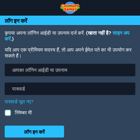
Skip
Skip
Skip
Skip
Skip
to
to
to
to
to
Top
Navigation
Main
Footer
main
लॉग इन करें
of
Content
content
Page
कृपया अपना लॉगिन आईडी या उपनाम दर्ज करें.
(खाता नहीं है?
साइन अप
करें
.)
यदि आप एक प्रीमियम सदस्य हैं, तो आप अपने ईमेल पते का भी उपयोग कर
सकते हैं।
आपका
लॉगिन
आईडी
या
पासवर्ड
उपनाम
पासवर्ड भूल गए?
रिमेम्बर मी