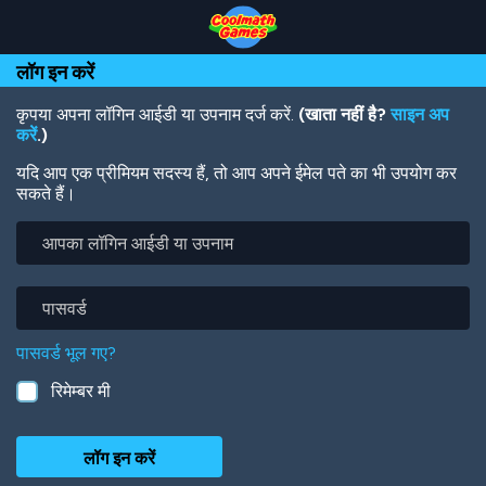
Skip
Skip
Skip
Skip
Skip
to
to
to
to
to
Top
Navigation
Main
Footer
main
लॉग इन करें
of
Content
content
Page
कृपया अपना लॉगिन आईडी या उपनाम दर्ज करें.
(खाता नहीं है?
साइन अप
करें
.)
यदि आप एक प्रीमियम सदस्य हैं, तो आप अपने ईमेल पते का भी उपयोग कर
सकते हैं।
आपका
लॉगिन
आईडी
या
पासवर्ड
उपनाम
पासवर्ड भूल गए?
रिमेम्बर मी