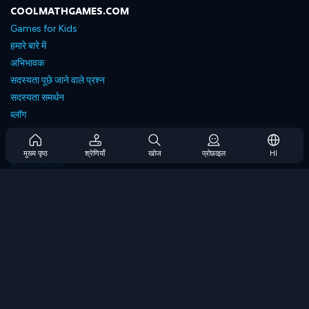
COOLMATHGAMES.COM
Games for Kids
हमारे बारे में
अभिभावक
सदस्यता पूछे जाने वाले प्रश्न
सदस्यता समर्थन
ब्लॉग
Developers
संपर्क करें
मुख्य पृष्ठ
श्रेणियाँ
खोज
प्रोफ़ाइल
HI
Accessibility
ब्राउज गेम्स
स्ट्रेटेजी गेम्स
स्किल गेम्स
नंबर गेम्स
लॉजिक गेम्स
मेमोरी गेम्स
क्लासिक गेम्स