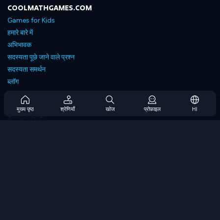
COOLMATHGAMES.COM
Games for Kids
हमारे बारे में
अभिभावक
सदस्यता पूछे जाने वाले प्रश्न
सदस्यता समर्थन
ब्लॉग
Developers
संपर्क करें
मुख्य पृष्ठ
श्रेणियाँ
खोज
प्रोफ़ाइल
HI
Accessibility
ब्राउज गेम्स
स्ट्रेटेजी गेम्स
स्किल गेम्स
नंबर गेम्स
लॉजिक गेम्स
मेमोरी गेम्स
क्लासिक गेम्स