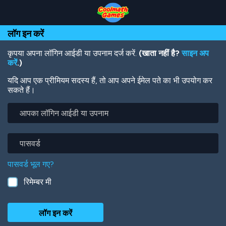
Skip
Skip
Skip
Skip
Skip
to
to
to
to
to
Top
Navigation
Main
Footer
main
लॉग इन करें
of
Content
content
Page
कृपया अपना लॉगिन आईडी या उपनाम दर्ज करें.
(खाता नहीं है?
साइन अप
करें
.)
यदि आप एक प्रीमियम सदस्य हैं, तो आप अपने ईमेल पते का भी उपयोग कर
सकते हैं।
आपका
लॉगिन
आईडी
या
पासवर्ड
उपनाम
पासवर्ड भूल गए?
रिमेम्बर मी