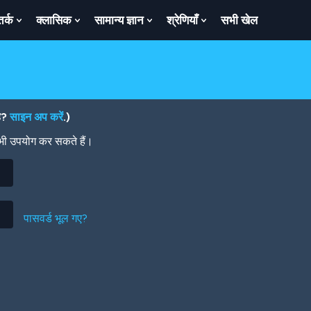
तर्क
क्लासिक
सामान्य ज्ञान
श्रेणियाँ
सभी खेल
ow
Show
Show
Show
Show
bmenu
Submenu
Submenu
Submenu
Submenu
For
For
For
For
तर्क
क्लासिक
सामान्य
श्रेणियाँ
ज्ञान
है?
साइन अप करें
.)
 भी उपयोग कर सकते हैं।
पासवर्ड भूल गए?