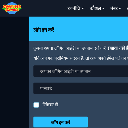
Skip
Skip
Skip
Skip
Skip
to
to
to
to
to
रणनीति
कौशल
नंबर
Show
Show
Sh
Top
Navigation
Main
Footer
main
Submenu
Submenu
Su
of
Content
content
For
For
For
Page
रणनीति
कौशल
नंबर
लॉग इन करें
कृपया अपना लॉगिन आईडी या उपनाम दर्ज करें.
(खाता नहीं 
यदि आप एक प्रीमियम सदस्य हैं, तो आप अपने ईमेल पते का
आपका
लॉगिन
आईडी
या
पासवर्ड
उपनाम
रिमेम्बर मी