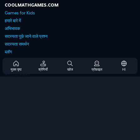
COOLMATHGAMES.COM
Games for Kids
हमारे बारे में
अभिभावक
सदस्यता पूछे जाने वाले प्रश्न
सदस्यता समर्थन
ब्लॉग
Developers
संपर्क करें
मुख्य पृष्ठ
श्रेणियाँ
खोज
प्रोफ़ाइल
HI
Accessibility
ब्राउज गेम्स
स्ट्रेटेजी गेम्स
स्किल गेम्स
नंबर गेम्स
लॉजिक गेम्स
मेमोरी गेम्स
क्लासिक गेम्स