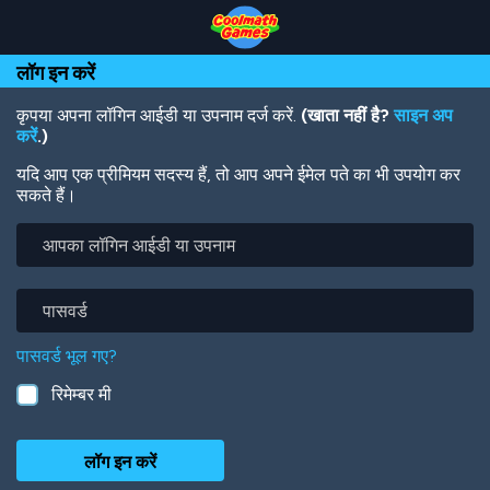
Skip
Skip
Skip
Skip
Skip
to
to
to
to
to
Top
Navigation
Main
Footer
main
लॉग इन करें
of
Content
content
Page
कृपया अपना लॉगिन आईडी या उपनाम दर्ज करें.
(खाता नहीं है?
साइन अप
करें
.)
यदि आप एक प्रीमियम सदस्य हैं, तो आप अपने ईमेल पते का भी उपयोग कर
सकते हैं।
आपका
लॉगिन
आईडी
या
पासवर्ड
उपनाम
पासवर्ड भूल गए?
रिमेम्बर मी