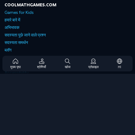
COOLMATHGAMES.COM
Games for Kids
हमारे बारे में
अभिभावक
सदस्यता पूछे जाने वाले प्रश्न
सदस्यता समर्थन
ब्लॉग
Developers
संपर्क करें
मुख्य पृष्ठ
श्रेणियाँ
खोज
प्रोफ़ाइल
HI
Accessibility
ब्राउज गेम्स
स्ट्रेटेजी गेम्स
स्किल गेम्स
नंबर गेम्स
लॉजिक गेम्स
मेमोरी गेम्स
क्लासिक गेम्स