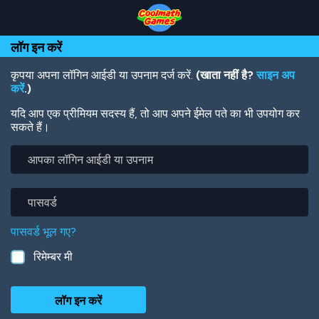
Skip
Skip
Skip
Skip
Skip
to
to
to
to
to
Top
Navigation
Main
Footer
main
लॉग इन करें
of
Content
content
Page
कृपया अपना लॉगिन आईडी या उपनाम दर्ज करें.
(खाता नहीं है?
साइन अप
करें
.)
यदि आप एक प्रीमियम सदस्य हैं, तो आप अपने ईमेल पते का भी उपयोग कर
सकते हैं।
आपका
लॉगिन
आईडी
या
पासवर्ड
उपनाम
पासवर्ड भूल गए?
रिमेम्बर मी